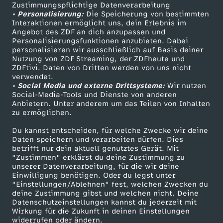
n
t
c
h
-
s
Zustimmungspflichtige Datenverarbeitung
Livestreams
Zuschauerservice
e
p
E
-
c
s
• Personalisierung:
7
Die Speicherung von bestimmten
a
e
t
Sendungen A-Z
Hilfe
t
e
Interaktionen ermöglicht uns, dein Erlebnis im
h
i
F
G
s
e
i
Angebot des ZDF an dich anzupassen und
d
h
i
TV-Programm
–
h
Personalisierungsfunktionen anzubieten. Dabei
r
a
e
r
t
personalisieren wir ausschließlich auf Basis deiner
f
a
u
-
z
n
i
l
s
Nutzung von ZDF Streaming, der ZDFheute und
P
l
w
u
ZDFtivi. Daten von Dritten werden von uns nicht
r
Das ZDF
f
m
i
verwendet.
d
i
z
e
a
t
• Social Media und externe Drittsysteme:
o
-
Wir nutzen
ZDF Unternehmen
a
s
v
Social-Media-Tools und Dienste von anderen
i
d
i
a
e
Anbietern. Unter anderem um das Teilen von Inhalten
Karriere
E
c
L
l
T
zu ermöglichen.
c
d
i
Presseportal
l
e
e
l
l
i
h
e
Du kannst entscheiden, für welche Zwecke wir deine
i
ö
ZDF goes Schule
h
e
Daten speichern und verarbeiten dürfen. Dies
e
i
t
betrifft nur dein aktuell genutztes Gerät. Mit
t
d
Werbefernsehen
n
t
b
"Zustimmen" erklärst du deine Zustimmung zu
z
d
e
r
w
unserer Datenverarbeitung, für die wir deine
Mainzelmännchen
e
o
ä
o
Einwilligung benötigen. Oder du legst unter
z
e
e
l
"Einstellungen/Ablehnen" fest, welchen Zwecken du
n
H
s
deine Zustimmung gibst und welchen nicht. Deine
v
M
g
k
e
n
Datenschutzeinstellungen kannst du jederzeit mit
i
i
!
ö
Wirkung für die Zukunft in deinen Einstellungen
e
u
widerrufen oder ändern.