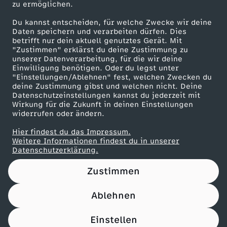
d
zu ermöglichen.
d
Presseportal
u
Du kannst entscheiden, für welche Zwecke wir deine
ZDF goes Schule
Daten speichern und verarbeiten dürfen. Dies
e
betrifft nur dein aktuell genutztes Gerät. Mit
n
Werbefernsehen
"Zustimmen" erklärst du deine Zustimmung zu
unserer Datenverarbeitung, für die wir deine
r
Mainzelmännchen
Einwilligung benötigen. Oder du legst unter
k
"Einstellungen/Ablehnen" fest, welchen Zwecken du
W
deine Zustimmung gibst und welchen nicht. Deine
l
Datenschutzeinstellungen kannst du jederzeit mit
Wirkung für die Zukunft in deinen Einstellungen
i
widerrufen oder ändern.
e
Hier findest du das Impressum.
l
Partner
Weitere Informationen findest du in unserer
n
Datenschutzerklärung.
l
H
Zustimmen
e
a
Ablehnen
Nutzungsbedingungen
Datenschutz
Datenschutz-Einstellungen
n
Filtern
u
Impressum
Einstellen