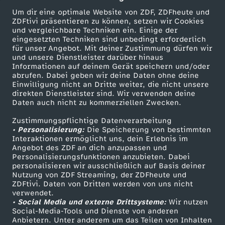
e
h
Wechseln zu: ZDFheute
Um dir eine optimale Website von ZDF, ZDFheute und
f
ZDFtivi präsentieren zu können, setzen wir Cookies
t
und vergleichbare Techniken ein. Einige der
eingesetzten Techniken sind unbedingt erforderlich
ä
für unser Angebot. Mit deiner Zustimmung dürfen wir
i
Mehr ZDF
Service
und unsere Dienstleister darüber hinaus
Informationen auf deinem Gerät speichern und/oder
h
ZDF-Apps
ZDFmitreden
abrufen. Dabei geben wir deine Daten ohne deine
n
Einwilligung nicht an Dritte weiter, die nicht unsere
Smart TV
Kontakt zum ZDF
r
direkten Dienstleister sind. Wir verwenden deine
e
Daten auch nicht zu kommerziellen Zwecken.
ZDFtext
Tickets
t
Zustimmungspflichtige Datenverarbeitung
Livestreams
Zuschauerservice
i
• Personalisierung:
Die Speicherung von bestimmten
Sendungen A-Z
Hilfe
Interaktionen ermöglicht uns, dein Erlebnis im
e
Angebot des ZDF an dich anzupassen und
n
TV-Programm
Personalisierungsfunktionen anzubieten. Dabei
n
personalisieren wir ausschließlich auf Basis deiner
e
Nutzung von ZDF Streaming, der ZDFheute und
ZDFtivi. Daten von Dritten werden von uns nicht
w
Das ZDF
verwendet.
m
• Social Media und externe Drittsysteme:
Wir nutzen
ZDF Unternehmen
Social-Media-Tools und Dienste von anderen
i
Anbietern. Unter anderem um das Teilen von Inhalten
Karriere