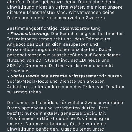
ZDF-Apps
ZDFmitreden
abrufen. Dabei geben wir deine Daten ohne deine
Einwilligung nicht an Dritte weiter, die nicht unsere
Smart TV
Kontakt zum ZDF
direkten Dienstleister sind. Wir verwenden deine
Daten auch nicht zu kommerziellen Zwecken.
ZDFtext
Tickets
Zustimmungspflichtige Datenverarbeitung
Livestreams
Zuschauerservice
• Personalisierung:
Die Speicherung von bestimmten
Sendungen A-Z
Hilfe
Interaktionen ermöglicht uns, dein Erlebnis im
Angebot des ZDF an dich anzupassen und
TV-Programm
Personalisierungsfunktionen anzubieten. Dabei
personalisieren wir ausschließlich auf Basis deiner
Nutzung von ZDF Streaming, der ZDFheute und
ZDFtivi. Daten von Dritten werden von uns nicht
Das ZDF
verwendet.
• Social Media und externe Drittsysteme:
Wir nutzen
ZDF Unternehmen
Social-Media-Tools und Dienste von anderen
Anbietern. Unter anderem um das Teilen von Inhalten
Karriere
zu ermöglichen.
Presseportal
Du kannst entscheiden, für welche Zwecke wir deine
ZDF goes Schule
Daten speichern und verarbeiten dürfen. Dies
betrifft nur dein aktuell genutztes Gerät. Mit
Werbefernsehen
"Zustimmen" erklärst du deine Zustimmung zu
unserer Datenverarbeitung, für die wir deine
Mainzelmännchen
Einwilligung benötigen. Oder du legst unter