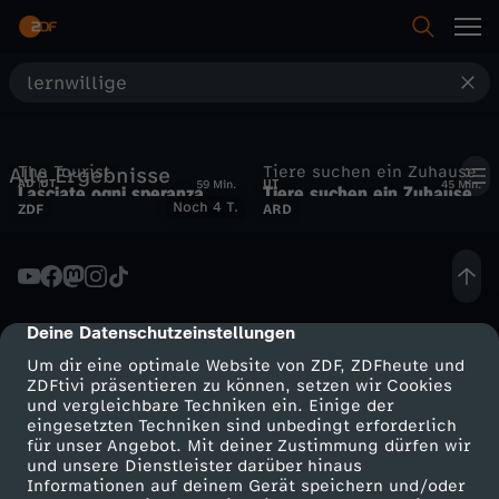
S
u
The Tourist
Tiere suchen ein Zuhause
Alle Ergebnisse
c
AD
UT
UT
59 Min.
45 Min.
Lasciate ogni speranza
Tiere suchen ein Zuhause
Noch 4
ZDF
ARD
vom 22.06.2025
h
e
Deine Datenschutzeinstellungen
cmp-dialog-description
Um dir eine optimale Website von ZDF, ZDFheute und
ZDFtivi präsentieren zu können, setzen wir Cookies
und vergleichbare Techniken ein. Einige der
eingesetzten Techniken sind unbedingt erforderlich
für unser Angebot. Mit deiner Zustimmung dürfen wir
Mehr ZDF
Service
und unsere Dienstleister darüber hinaus
Informationen auf deinem Gerät speichern und/oder