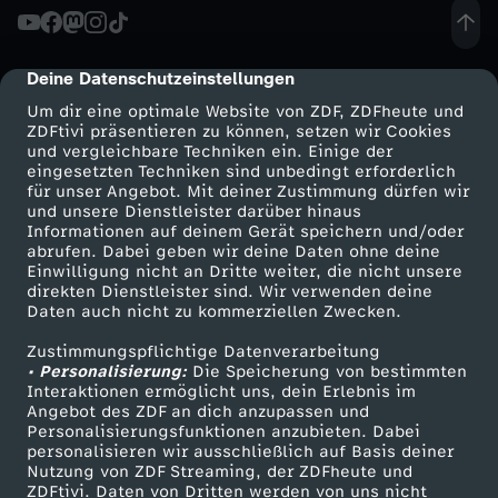
e
e
W
s
u
M
Deine Datenschutzeinstellungen
cmp-dialog-description
d
t
Um dir eine optimale Website von ZDF, ZDFheute und
2
ZDFtivi präsentieren zu können, setzen wir Cookies
und vergleichbare Techniken ein. Einige der
i
e
eingesetzten Techniken sind unbedingt erforderlich
0
für unser Angebot. Mit deiner Zustimmung dürfen wir
Mehr ZDF
Service
und unsere Dienstleister darüber hinaus
e
l
Informationen auf deinem Gerät speichern und/oder
2
ZDF-Apps
ZDFmitreden
abrufen. Dabei geben wir deine Daten ohne deine
n
i
Einwilligung nicht an Dritte weiter, die nicht unsere
Smart TV
Kontakt zum ZDF
6
direkten Dienstleister sind. Wir verwenden deine
Daten auch nicht zu kommerziellen Zwecken.
ZDFtext
Tickets
s
v
Zustimmungspflichtige Datenverarbeitung
Livestreams
Zuschauerservice
• Personalisierung:
Die Speicherung von bestimmten
t
e
Sendungen A-Z
Hilfe
Interaktionen ermöglicht uns, dein Erlebnis im
Angebot des ZDF an dich anzupassen und
TV-Programm
e
Personalisierungsfunktionen anzubieten. Dabei
personalisieren wir ausschließlich auf Basis deiner
Nutzung von ZDF Streaming, der ZDFheute und
ZDFtivi. Daten von Dritten werden von uns nicht