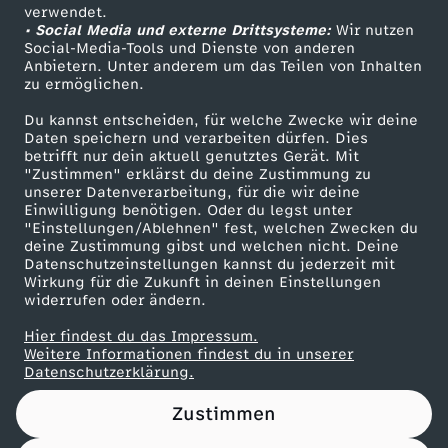
Das ZDF
verwendet.
• Social Media und externe Drittsysteme:
Wir nutzen
ZDF Unternehmen
Social-Media-Tools und Dienste von anderen
Anbietern. Unter anderem um das Teilen von Inhalten
Karriere
zu ermöglichen.
Presseportal
Du kannst entscheiden, für welche Zwecke wir deine
ZDF goes Schule
Daten speichern und verarbeiten dürfen. Dies
betrifft nur dein aktuell genutztes Gerät. Mit
Werbefernsehen
"Zustimmen" erklärst du deine Zustimmung zu
unserer Datenverarbeitung, für die wir deine
Mainzelmännchen
Einwilligung benötigen. Oder du legst unter
"Einstellungen/Ablehnen" fest, welchen Zwecken du
deine Zustimmung gibst und welchen nicht. Deine
Datenschutzeinstellungen kannst du jederzeit mit
Wirkung für die Zukunft in deinen Einstellungen
widerrufen oder ändern.
Hier findest du das Impressum.
Partner
Weitere Informationen findest du in unserer
Datenschutzerklärung.
Zustimmen