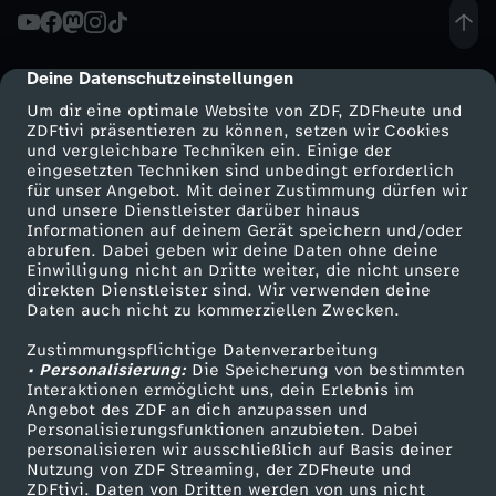
L
i
ä
Deine Datenschutzeinstellungen
cmp-dialog-description
n
Um dir eine optimale Website von ZDF, ZDFheute und
c
ZDFtivi präsentieren zu können, setzen wir Cookies
d
und vergleichbare Techniken ein. Einige der
eingesetzten Techniken sind unbedingt erforderlich
h
e
für unser Angebot. Mit deiner Zustimmung dürfen wir
Mehr ZDF
Service
und unsere Dienstleister darüber hinaus
Informationen auf deinem Gerät speichern und/oder
e
r
ZDF-Apps
ZDFmitreden
abrufen. Dabei geben wir deine Daten ohne deine
Einwilligung nicht an Dritte weiter, die nicht unsere
Smart TV
Kontakt zum ZDF
l
direkten Dienstleister sind. Wir verwenden deine
s
Daten auch nicht zu kommerziellen Zwecken.
ZDFtext
Tickets
n
c
Zustimmungspflichtige Datenverarbeitung
Livestreams
Zuschauerservice
• Personalisierung:
Die Speicherung von bestimmten
Sendungen A-Z
Hilfe
Interaktionen ermöglicht uns, dein Erlebnis im
n
h
Angebot des ZDF an dich anzupassen und
TV-Programm
Personalisierungsfunktionen anzubieten. Dabei
a
personalisieren wir ausschließlich auf Basis deiner
w
Nutzung von ZDF Streaming, der ZDFheute und
ZDFtivi. Daten von Dritten werden von uns nicht