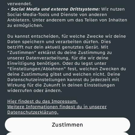
c
Das ZDF
i
verwendet.
• Social Media und externe Drittsysteme:
Wir nutzen
ZDF Unternehmen
Social-Media-Tools und Dienste von anderen
h
n
Anbietern. Unter anderem um das Teilen von Inhalten
Karriere
zu ermöglichen.
t
Presseportal
d
Du kannst entscheiden, für welche Zwecke wir deine
ZDF goes Schule
Daten speichern und verarbeiten dürfen. Dies
s
l
betrifft nur dein aktuell genutztes Gerät. Mit
Werbefernsehen
"Zustimmen" erklärst du deine Zustimmung zu
unserer Datenverarbeitung, für die wir deine
u
Mainzelmännchen
e
Einwilligung benötigen. Oder du legst unter
"Einstellungen/Ablehnen" fest, welchen Zwecken du
m
deine Zustimmung gibst und welchen nicht. Deine
r
Datenschutzeinstellungen kannst du jederzeit mit
Wirkung für die Zukunft in deinen Einstellungen
v
i
widerrufen oder ändern.
Hier findest du das Impressum.
i
n
Partner
Weitere Informationen findest du in unserer
Datenschutzerklärung.
e
Zustimmen
r