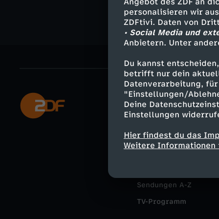
a
Angebot des ZDF an dic
personalisieren wir au
u
ZDFtivi. Daten von Dri
• Social Media und ext
Anbietern. Unter ander
Du kannst entscheiden,
betrifft nur dein aktu
Datenverarbeitung, für 
"Einstellungen/Ablehn
Mehr ZDF
Deine Datenschutzeinst
Einstellungen widerruf
ZDF-Apps
Hier findest du das Im
Smart TV
Weitere Informationen 
ZDFtext
Livestreams
Sendungen A-Z
TV-Programm