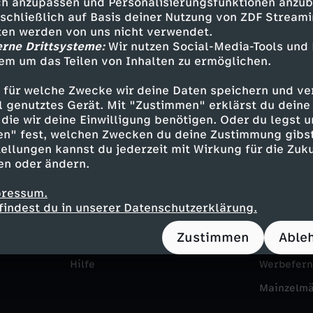
e
a
h anzupassen und Personalisierungsfunktionen anzub
s
sschließlich auf Basis deiner Nutzung von ZDF Stream
h
n
tten werden von uns nicht verwendet.
h
erne Drittsysteme:
Wir nutzen Social-Media-Tools und
o
em um das Teilen von Inhalten zu ermöglichen.
u
o
w
 für welche Zwecke wir deine Daten speichern und ver
n
ell genutztes Gerät. Mit "Zustimmen" erklärst du dein
w
die wir deine Einwilligung benötigen. Oder du legst u
s
s
en" fest, welchen Zwecken du deine Zustimmung gibst
Service
Das ZDF
ellungen kannst du jederzeit mit Wirkung für die Zuku
p
en oder ändern.
d
ZDFmitreden
ZDF Unte
e
pressum.
Kontakt zum ZDF
Karriere
i
findest du in unserer Datenschutzerklärung.
Tickets
Pressepor
z
e
Zustimmen
Able
Zuschauerservice
ZDF goes 
i
N
Hilfe
Werbefer
a
Mainzelm
a