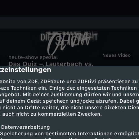
h
Z
h
Neues Video
heute-show spezial
e
Das Quiz – Lauterbach vs.
w
O
Verstärkung für die Polizei
zeinstellungen
e
cription
Reichinnek
Landfrauenküche
Die neuen Fahnder
u
lesenswert
Dagmar Lutzenberger · Schwaben
i
l
ebsite von ZDF, ZDFheute und ZDFtivi präsentieren zu
lesenswert mit Lutz Seiler
u
are Techniken ein. Einige der eingesetzten Techniken
t
s
i
 Angebot. Mit deiner Zustimmung dürfen wir und unser
t
uf deinem Gerät speichern und/oder abrufen. Dabei 
e
Mehr Inhalte laden
 nicht an Dritte weiter, die nicht unsere direkten Dien
c
v
e
 auch nicht zu kommerziellen Zwecken.
-
h
i
 Datenverarbeitung
-
s
Speicherung von bestimmten Interaktionen ermöglicht