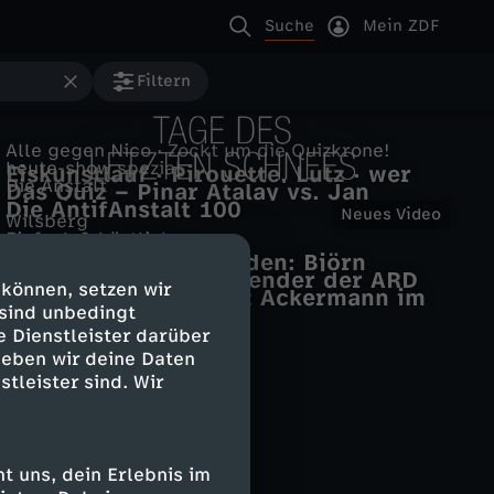
Suche
Mein ZDF
Filtern
Alle gegen Nico · Zockt um die Quizkrone!
heute-show spezial
Eiskunstlauf · Pirouette, Lutz · wer
Die Anstalt
Das Quiz – Pinar Atalay vs. Jan
springt besser zu den Knödeln?
Die AntifAnstalt 100
T
Hofer
Neues Video
Wilsberg
Einfach & köstlich
Todsicherer Tipp
alpha-Forum
Wolfsbarsch & Rouladen: Björn
a
Doku & Reportage
Lutz Marmor, Vorsitzender der ARD
Freitag kocht mit Vroni Lutz
 können, setzen wir
NDR Zeitzeugen: Lutz Ackermann im
 sind unbedingt
g
Interview
e Dienstleister darüber
geben wir deine Daten
e
stleister sind. Wir
d
e
 uns, dein Erlebnis im