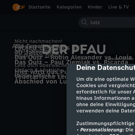
Startseite
Kategorien
Kinder
Live & TV
S
u
Nicht nachmachen!
Alle Ergebnisse
ZDF-Fernsehgarten
Fackelt Lutz alles ab?
c
heute-show spezial
40 Jahre Quiz
heute-show spezial
Das Quiz – Robin Alexander vs. Louis
Neues Video
Das Quiz – Paul Ziemiak vs. Ricarda
D
h
Klamroth
Lass dich überwachen!
Deine Datenschut
cmp-dialog-des
Lang
Einfach & köstlich
Hier wird das Publikum zum Star!
Panda, Gorilla & Co.
Vegetarische Leckerbissen - Ali
e
e
Um dir eine optimale W
Abschied von Lutz Störmer -
Güngörmüş kocht mit Vroni Lutz
Cookies und vergleichb
r
erforderlich für unser
hinaus Informationen a
ohne deine Einwilligung
P
verwenden deine Daten
f
Zustimmungspflichtige
• Personalisierung:
Die 