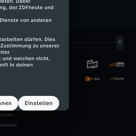
ieten. Dabei
ing, der ZDFheute und
s
 Dienste von anderen
l
e
arbeiten dürfen. Dies
e Zustimmung zu unserer
nter
t
 und welchen nicht.
nft in deinen
z
rnehmen
t
tal
e
hnen
Einstellen
Schule
n
nsehen
S
ännchen