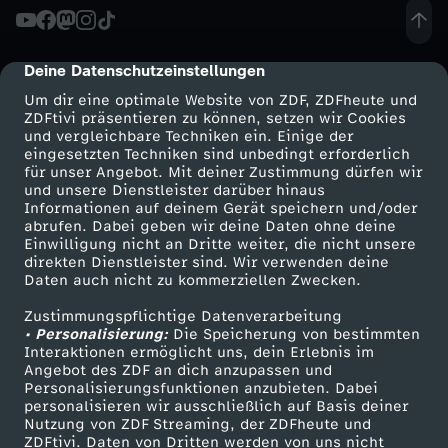
Deine Datenschutzeinstellungen
cmp-dialog-description
Um dir eine optimale Website von ZDF, ZDFheute und
ZDFtivi präsentieren zu können, setzen wir Cookies
und vergleichbare Techniken ein. Einige der
eingesetzten Techniken sind unbedingt erforderlich
für unser Angebot. Mit deiner Zustimmung dürfen wir
Mehr ZDF
Service
und unsere Dienstleister darüber hinaus
Informationen auf deinem Gerät speichern und/oder
ZDF-Apps
ZDFmitreden
abrufen. Dabei geben wir deine Daten ohne deine
Einwilligung nicht an Dritte weiter, die nicht unsere
Smart TV
Kontakt zum ZDF
direkten Dienstleister sind. Wir verwenden deine
Daten auch nicht zu kommerziellen Zwecken.
ZDFtext
Tickets
Zustimmungspflichtige Datenverarbeitung
Livestreams
Zuschauerservice
• Personalisierung:
Die Speicherung von bestimmten
Sendungen A-Z
Hilfe
Interaktionen ermöglicht uns, dein Erlebnis im
Angebot des ZDF an dich anzupassen und
TV-Programm
Personalisierungsfunktionen anzubieten. Dabei
personalisieren wir ausschließlich auf Basis deiner
Nutzung von ZDF Streaming, der ZDFheute und
ZDFtivi. Daten von Dritten werden von uns nicht