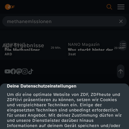
S
u
UNKRAUT
NANO Magazin
Alle Ergebnisse
c
UT
29 Min.
29 Min.
Die Methanjäger
Was steckt hinter der
ARD
3sat
Gaslüge?
h
e
Deine Datenschutzeinstellungen
cmp-dialog-description
Um dir eine optimale Website von ZDF, ZDFheute und
ZDFtivi präsentieren zu können, setzen wir Cookies
und vergleichbare Techniken ein. Einige der
eingesetzten Techniken sind unbedingt erforderlich
für unser Angebot. Mit deiner Zustimmung dürfen wir
Mehr ZDF
Service
und unsere Dienstleister darüber hinaus
Informationen auf deinem Gerät speichern und/oder