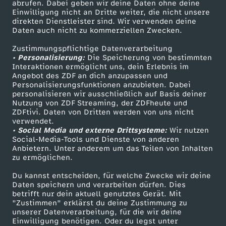
ZDF-Apps
ZDFmitreden
abrufen. Dabei geben wir deine Daten ohne deine
Einwilligung nicht an Dritte weiter, die nicht unsere
Smart TV
Kontakt zum ZDF
direkten Dienstleister sind. Wir verwenden deine
Daten auch nicht zu kommerziellen Zwecken.
ZDFtext
Tickets
Zustimmungspflichtige Datenverarbeitung
Livestreams
Zuschauerservice
• Personalisierung:
Die Speicherung von bestimmten
Sendungen A-Z
Hilfe
Interaktionen ermöglicht uns, dein Erlebnis im
Angebot des ZDF an dich anzupassen und
TV-Programm
Personalisierungsfunktionen anzubieten. Dabei
personalisieren wir ausschließlich auf Basis deiner
Nutzung von ZDF Streaming, der ZDFheute und
ZDFtivi. Daten von Dritten werden von uns nicht
Das ZDF
verwendet.
• Social Media und externe Drittsysteme:
Wir nutzen
ZDF Unternehmen
Social-Media-Tools und Dienste von anderen
Anbietern. Unter anderem um das Teilen von Inhalten
Karriere
zu ermöglichen.
Presseportal
Du kannst entscheiden, für welche Zwecke wir deine
ZDF goes Schule
Daten speichern und verarbeiten dürfen. Dies
betrifft nur dein aktuell genutztes Gerät. Mit
Werbefernsehen
"Zustimmen" erklärst du deine Zustimmung zu
unserer Datenverarbeitung, für die wir deine
Mainzelmännchen
Einwilligung benötigen. Oder du legst unter