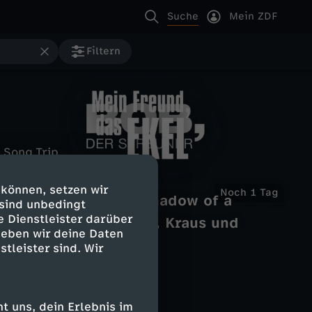
Suche
Mein ZDF
Filtern
Song Trip
Rea Garvey in Sápmi
B
M
JazzBaltica
 können, setzen wir
Noch 1
Gottesdienste
NDR Bigband: The Shadow of a
o
 sind unbedingt
JazzBaltica
Gott sorgt für alles
e
Dream
e Dienstleister darüber
Gottesdienste
Vibe Factor mit Sosa, Kraus und
Fürchtet euch nicht
b
geben wir deine Daten
Piñera
i
stleister sind. Wir
,
n
d
 uns, dein Erlebnis im