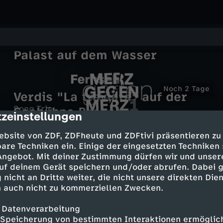
Warschau musikalisch - Der
Palast auf dem Wasser
Noch 2
Verdis "La traviata" auf der
Song Trip
Seebühne Bregenz
zeinstellungen
cription
Nico Santos in Nordvietnam
Z
M
ebsite von ZDF, ZDFheute und ZDFtivi präsentieren zu
Neues Video
Gottesdienste
D
are Techniken ein. Einige der eingesetzten Techniken
Gottesdienste
Gebt ihr ihnen zu essen!
 Angebot. Mit deiner Zustimmung dürfen wir und unser
JazzBaltica
Zurück für die Zukunft!
e
Neues Video
Emil Brandqvist Trio: Jazz neu
F
uf deinem Gerät speichern und/oder abrufen. Dabei 
gedacht
 nicht an Dritte weiter, die nicht unsere direkten Dien
r
 auch nicht zu kommerziellen Zwecken.
-
z
 Datenverarbeitung
Mehr Inhalte laden
F
Speicherung von bestimmten Interaktionen ermöglicht