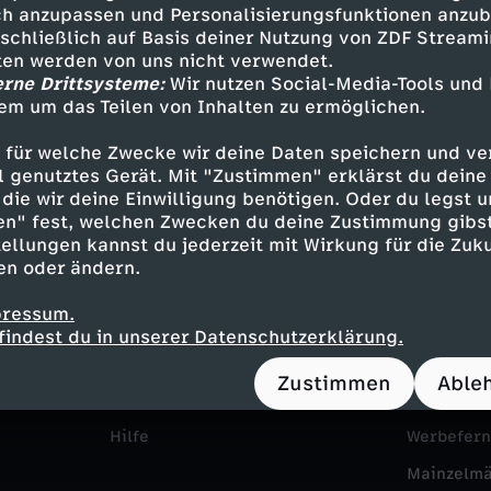
h anzupassen und Personalisierungsfunktionen anzub
g
e
sschließlich auf Basis deiner Nutzung von ZDF Stream
tten werden von uns nicht verwendet.
e
erne Drittsysteme:
Wir nutzen Social-Media-Tools und
r
em um das Teilen von Inhalten zu ermöglichen.
g
n
 für welche Zwecke wir deine Daten speichern und ver
e
ell genutztes Gerät. Mit "Zustimmen" erklärst du dein
s
die wir deine Einwilligung benötigen. Oder du legst u
en" fest, welchen Zwecken du deine Zustimmung gibst
n
e
ellungen kannst du jederzeit mit Wirkung für die Zuku
Service
Das ZDF
en oder ändern.
M
ZDFmitreden
ZDF Unte
h
pressum.
Kontakt zum ZDF
Karriere
e
findest du in unserer Datenschutzerklärung.
g
Tickets
Pressepor
Zustimmen
Able
r
a
Zuschauerservice
ZDF goes 
z
Hilfe
Werbefer
r
Mainzelm