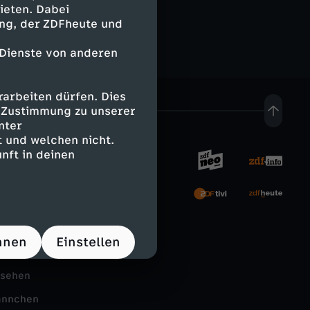
F
ieten. Dabei
e
ing, der ZDFheute und
r
 Dienste von anderen
r
e
S
arbeiten dürfen. Dies
u
e Zustimmung zu unserer
t
nter
n
 und welchen nicht.
r
nft in deinen
d
rnehmen
e
,
u
tal
d
hnen
Einstellen
Schule
n
a
nsehen
e
s
ännchen