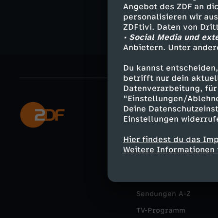
Angebot des ZDF an dic
p
personalisieren wir au
ZDFtivi. Daten von Dri
• Social Media und ext
Anbietern. Unter ander
Du kannst entscheiden,
betrifft nur dein aktu
Datenverarbeitung, für 
"Einstellungen/Ablehn
Deine Datenschutzeinst
Mehr ZDF
Einstellungen widerruf
ZDF-Apps
Hier findest du das Im
Smart TV
Weitere Informationen 
ZDFtext
Livestreams
Sendungen A-Z
TV-Programm