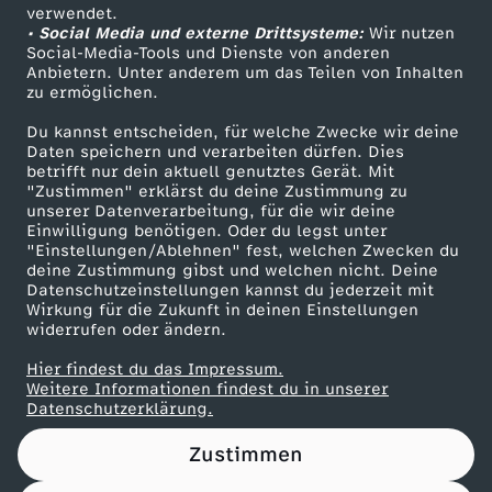
ß
a
Das ZDF
verwendet.
o
r
• Social Media und externe Drittsysteme:
e
d
Wir nutzen
2
d
ZDF Unternehmen
e
Social-Media-Tools und Dienste von anderen
d
Anbietern. Unter anderem um das Teilen von Inhalten
l
Karriere
P
b
e
y
zu ermöglichen.
r
Presseportal
i
Du kannst entscheiden, für welche Zwecke wir deine
r
e
r
J
ZDF goes Schule
Daten speichern und verarbeiten dürfen. Dies
i
betrifft nur dein aktuell genutztes Gerät. Mit
z
Werbefernsehen
e
"Zustimmen" erklärst du deine Zustimmung zu
K
r
unserer Datenverarbeitung, für die wir deine
d
Mainzelmännchen
Einwilligung benötigen. Oder du legst unter
e
i
a
.
"Einstellungen/Ablehnen" fest, welchen Zwecken du
deine Zustimmung gibst und welchen nicht. Deine
i
Datenschutzeinstellungen kannst du jederzeit mit
s
i
Wirkung für die Zukunft in deinen Einstellungen
widerrufen oder ändern.
i
d
s
Hier findest du das Impressum.
Partner
Weitere Informationen findest du in unserer
m
e
e
Datenschutzerklärung.
E
s
Zustimmen
r