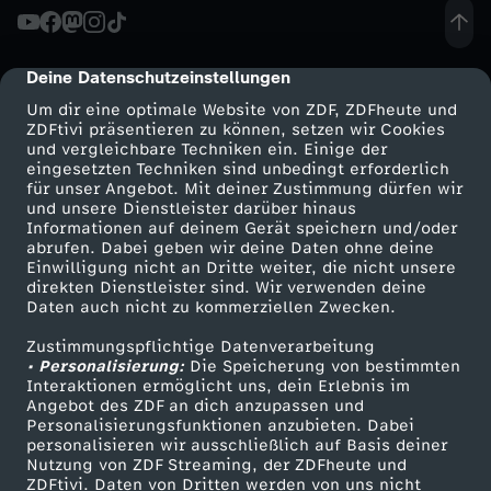
g
c
e
n
e
h
n
o
i
o
h
g
i
r
u
t
Deine Datenschutzeinstellungen
cmp-dialog-description
u
f
W
n
s
u
t
Um dir eine optimale Website von ZDF, ZDFheute und
r
d
ZDFtivi präsentieren zu können, setzen wir Cookies
r
e
und vergleichbare Techniken ein. Einige der
i
a
i
n
F
eingesetzten Techniken sind unbedingt erforderlich
d
o
i
für unser Angebot. Mit deiner Zustimmung dürfen wir
2
n
Mehr ZDF
Service
und unsere Dienstleister darüber hinaus
m
m
d
.
e
Informationen auf deinem Gerät speichern und/oder
w
s
ZDF-Apps
ZDFmitreden
abrufen. Dabei geben wir deine Daten ohne deine
4
c
e
N
N
K
Einwilligung nicht an Dritte weiter, die nicht unsere
r
Smart TV
Kontakt zum ZDF
n
direkten Dienstleister sind. Wir verwenden deine
t
/
Daten auch nicht zu kommerziellen Zwecken.
h
ZDFtext
Tickets
n
a
a
e
G
i
Zustimmungspflichtige Datenverarbeitung
Livestreams
Zuschauerservice
7
:
• Personalisierung:
s
Die Speicherung von bestimmten
m
n
n
r
Sendungen A-Z
Hilfe
Interaktionen ermöglicht uns, dein Erlebnis im
n
Angebot des ZDF an dich anzupassen und
–
D
TV-Programm
L
e
n
n
Personalisierungsfunktionen anzubieten. Dabei
o
M
personalisieren wir ausschließlich auf Basis deiner
P
Nutzung von ZDF Streaming, der ZDFheute und
e
i
n
i
e
ZDFtivi. Daten von Dritten werden von uns nicht