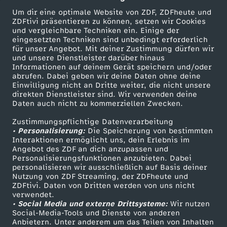
Um dir eine optimale Website von ZDF, ZDFheute und
ZDFtivi präsentieren zu können, setzen wir Cookies
und vergleichbare Techniken ein. Einige der
eingesetzten Techniken sind unbedingt erforderlich
für unser Angebot. Mit deiner Zustimmung dürfen wir
Mehr ZDF
Service
und unsere Dienstleister darüber hinaus
Informationen auf deinem Gerät speichern und/oder
ZDF-Apps
ZDFmitreden
abrufen. Dabei geben wir deine Daten ohne deine
Einwilligung nicht an Dritte weiter, die nicht unsere
Smart TV
Kontakt zum ZDF
direkten Dienstleister sind. Wir verwenden deine
Daten auch nicht zu kommerziellen Zwecken.
ZDFtext
Tickets
Zustimmungspflichtige Datenverarbeitung
Livestreams
Zuschauerservice
• Personalisierung:
Die Speicherung von bestimmten
Sendungen A-Z
Hilfe
Interaktionen ermöglicht uns, dein Erlebnis im
Angebot des ZDF an dich anzupassen und
TV-Programm
Personalisierungsfunktionen anzubieten. Dabei
personalisieren wir ausschließlich auf Basis deiner
Nutzung von ZDF Streaming, der ZDFheute und
ZDFtivi. Daten von Dritten werden von uns nicht
Das ZDF
verwendet.
• Social Media und externe Drittsysteme:
Wir nutzen
ZDF Unternehmen
Social-Media-Tools und Dienste von anderen
Anbietern. Unter anderem um das Teilen von Inhalten
Karriere