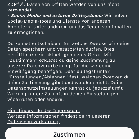
ZDFtivi. Daten von Dritten werden von uns nicht
Das ZDF
verwendet.
• Social Media und externe Drittsysteme:
Wir nutzen
ZDF Unternehmen
Social-Media-Tools und Dienste von anderen
Anbietern. Unter anderem um das Teilen von Inhalten
Karriere
zu ermöglichen.
Presseportal
Du kannst entscheiden, für welche Zwecke wir deine
ZDF goes Schule
Daten speichern und verarbeiten dürfen. Dies
betrifft nur dein aktuell genutztes Gerät. Mit
Werbefernsehen
"Zustimmen" erklärst du deine Zustimmung zu
unserer Datenverarbeitung, für die wir deine
Mainzelmännchen
Einwilligung benötigen. Oder du legst unter
"Einstellungen/Ablehnen" fest, welchen Zwecken du
deine Zustimmung gibst und welchen nicht. Deine
Datenschutzeinstellungen kannst du jederzeit mit
Wirkung für die Zukunft in deinen Einstellungen
widerrufen oder ändern.
Hier findest du das Impressum.
Partner
Weitere Informationen findest du in unserer
Datenschutzerklärung.
Zustimmen