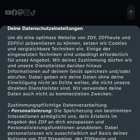
Deine Datenschutzeinstellungen
cmp-dialog-description
Um dir eine optimale Website von ZDF, ZDFheute und
ZDFtivi präsentieren zu können, setzen wir Cookies
und vergleichbare Techniken ein. Einige der
eingesetzten Techniken sind unbedingt erforderlich
für unser Angebot. Mit deiner Zustimmung dürfen wir
Mehr ZDF
Service
und unsere Dienstleister darüber hinaus
Informationen auf deinem Gerät speichern und/oder
ZDF-Apps
ZDFmitreden
abrufen. Dabei geben wir deine Daten ohne deine
Einwilligung nicht an Dritte weiter, die nicht unsere
Smart TV
Kontakt zum ZDF
direkten Dienstleister sind. Wir verwenden deine
Daten auch nicht zu kommerziellen Zwecken.
ZDFtext
Tickets
Zustimmungspflichtige Datenverarbeitung
Livestreams
Zuschauerservice
• Personalisierung:
Die Speicherung von bestimmten
Sendungen A-Z
Hilfe
Interaktionen ermöglicht uns, dein Erlebnis im
Angebot des ZDF an dich anzupassen und
TV-Programm
Personalisierungsfunktionen anzubieten. Dabei
personalisieren wir ausschließlich auf Basis deiner
Nutzung von ZDF Streaming, der ZDFheute und