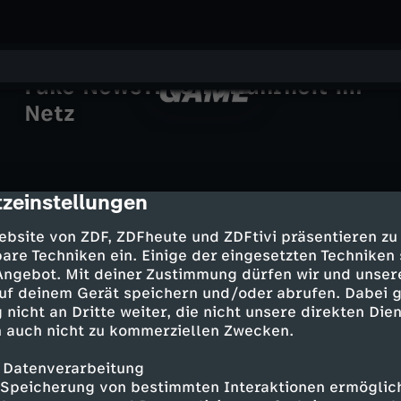
Fake News?! (Un-)Wahrheit im
Netz
T
h
zeinstellungen
cription
This Is Us - Das ist Leben
e
Mein Zuhause richtig schön
New York, New York, New York
ebsite von ZDF, ZDFheute und ZDFtivi präsentieren zu
Entschlüsselt
New York Studio trifft Scandi-Style
ZDFinfo - die Einzeldokus
N
are Techniken ein. Einige der eingesetzten Techniken
Das Hügelgrab von Newgrange
PolitiX
Der Newall-Fall
 Angebot. Mit deiner Zustimmung dürfen wir und unser
JazzBaltica
The "new" Friedrich Merz?
uf deinem Gerät speichern und/oder abrufen. Dabei 
e
Janning Trumann: Jazz mit Vision
 nicht an Dritte weiter, die nicht unsere direkten Dien
und Klang
 auch nicht zu kommerziellen Zwecken.
w
Mehr Inhalte laden
 Datenverarbeitung
G
Speicherung von bestimmten Interaktionen ermöglicht