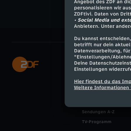
Angebot des ZDF an dic
personalisieren wir au
,
ZDFtivi. Daten von Dri
• Social Media und ext
N
Anbietern. Unter ander
e
Du kannst entscheiden,
betrifft nur dein aktu
w
Datenverarbeitung, für 
"Einstellungen/Ablehn
Mehr ZDF
Deine Datenschutzeinst
Y
Einstellungen widerruf
ZDF-Apps
o
Hier findest du das Im
Smart TV
Weitere Informationen 
r
ZDFtext
Livestreams
k
Sendungen A-Z
TV-Programm