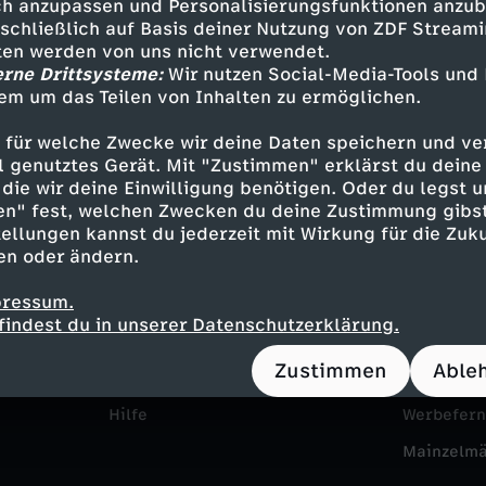
h anzupassen und Personalisierungsfunktionen anzub
sschließlich auf Basis deiner Nutzung von ZDF Stream
l
tten werden von uns nicht verwendet.
erne Drittsysteme:
Wir nutzen Social-Media-Tools und
o
em um das Teilen von Inhalten zu ermöglichen.
b
 für welche Zwecke wir deine Daten speichern und ver
ell genutztes Gerät. Mit "Zustimmen" erklärst du dein
a
die wir deine Einwilligung benötigen. Oder du legst u
en" fest, welchen Zwecken du deine Zustimmung gibst
Service
Das ZDF
ellungen kannst du jederzeit mit Wirkung für die Zuku
l
en oder ändern.
ZDFmitreden
ZDF Unte
G
pressum.
Kontakt zum ZDF
Karriere
findest du in unserer Datenschutzerklärung.
a
Tickets
Pressepor
Zustimmen
Able
Zuschauerservice
ZDF goes 
m
Hilfe
Werbefer
e
Mainzelm