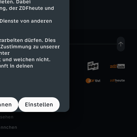
ieten. Dabei
ing, der ZDFheute und
 Dienste von anderen
arbeiten dürfen. Dies
e Zustimmung zu unserer
nter
 und welchen nicht.
nft in deinen
rnehmen
tal
hnen
Einstellen
Schule
nsehen
ännchen