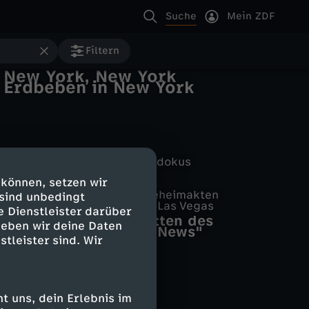
Suche
Mein ZDF
Filtern
New York, New York
Erdbeben in New York
Terra X History - die Einzeldokus
House of Bellevue
Geheimes New York
 können, setzen wir
App+on
New Way
UFOs Declassified - Die Geheimakten
 sind unbedingt
Fake News
Ehrlich Brothers - Road to Las Vegas
Roswell, New Mexico
e Dienstleister darüber
Terra X Lesch & Co
New Game - Im Schatten des
geben wir deine Daten
Die Macht von "Fake News"
Todesengels
stleister sind. Wir
 uns, dein Erlebnis im