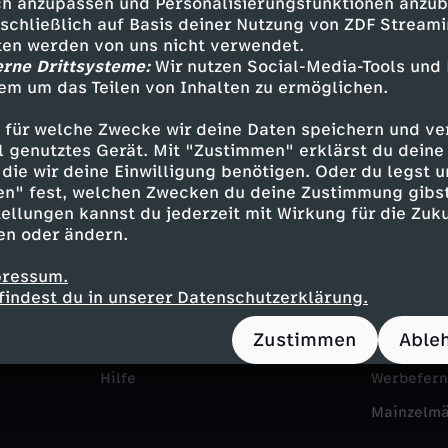
h anzupassen und Personalisierungsfunktionen anzub
sschließlich auf Basis deiner Nutzung von ZDF Stream
tten werden von uns nicht verwendet.
erne Drittsysteme:
Wir nutzen Social-Media-Tools und
em um das Teilen von Inhalten zu ermöglichen.
 für welche Zwecke wir deine Daten speichern und ver
ell genutztes Gerät. Mit "Zustimmen" erklärst du dein
die wir deine Einwilligung benötigen. Oder du legst u
en" fest, welchen Zwecken du deine Zustimmung gibst
Service
Das ZDF
ellungen kannst du jederzeit mit Wirkung für die Zuku
en oder ändern.
ZDFmitreden
ZDF Unte
pressum.
Kontakt zum ZDF
Karriere
findest du in unserer Datenschutzerklärung.
Tickets
Pressepor
Zustimmen
Able
Zuschauerservice
ZDF goes 
Hilfe
Werbefer
Mainzelm