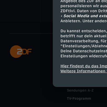
Angebot des ZDF an dic
personalisieren wir au
ZDFtivi. Daten von Dri
• Social Media und ext
Anbietern. Unter ander
Du kannst entscheiden,
betrifft nur dein aktu
Datenverarbeitung, für 
"Einstellungen/Ablehn
Mehr ZDF
Deine Datenschutzeinst
Einstellungen widerruf
ZDF-Apps
Hier findest du das Im
Smart TV
Weitere Informationen 
ZDFtext
Livestreams
Sendungen A-Z
TV-Programm