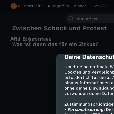
Startseite
Kategorien
Kinder
Live & TV
S
Re: Iraner in Europa -
Zwischen Schock und Protest
u
Alle Ergebnisse
Willi wills wissen
c
Was ist denn das für ein Zirkus?
h
Deine Datenschut
cmp-dialog-des
e
Um dir eine optimale W
Cookies und vergleichb
erforderlich für unser
hinaus Informationen a
ohne deine Einwilligung
verwenden deine Daten
Zustimmungspflichtige
• Personalisierung:
Die 