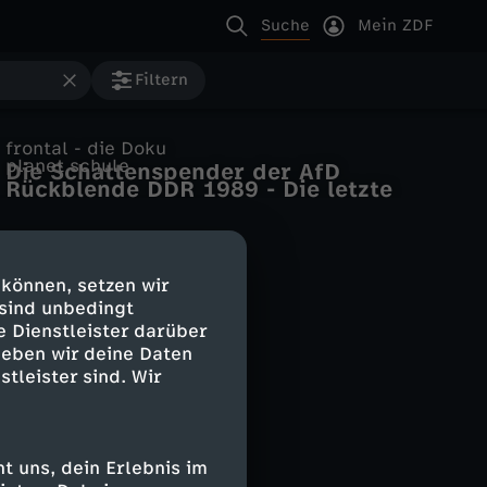
Suche
Mein ZDF
Filtern
frontal - die Doku
planet schule
Die Schattenspender der AfD
Rückblende DDR 1989 - Die letzte
Wahl vor der Wende
 können, setzen wir
 sind unbedingt
e Dienstleister darüber
geben wir deine Daten
stleister sind. Wir
 uns, dein Erlebnis im