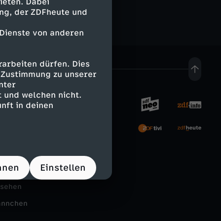
ieten. Dabei
ing, der ZDFheute und
 Dienste von anderen
arbeiten dürfen. Dies
e Zustimmung zu unserer
nter
 und welchen nicht.
nft in deinen
rnehmen
tal
hnen
Einstellen
Schule
nsehen
ännchen