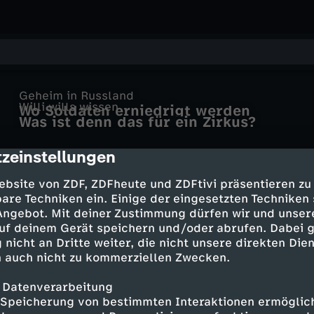
Geheim in Russland
Willi wills wissen
Wo Soldaten erniedrigt werden
Was ist denn das für ein Zirkus?
zeinstellungen
cription
ebsite von ZDF, ZDFheute und ZDFtivi präsentieren zu
are Techniken ein. Einige der eingesetzten Techniken
 Angebot. Mit deiner Zustimmung dürfen wir und unser
uf deinem Gerät speichern und/oder abrufen. Dabei 
 nicht an Dritte weiter, die nicht unsere direkten Dien
 auch nicht zu kommerziellen Zwecken.
 Datenverarbeitung
Speicherung von bestimmten Interaktionen ermöglicht