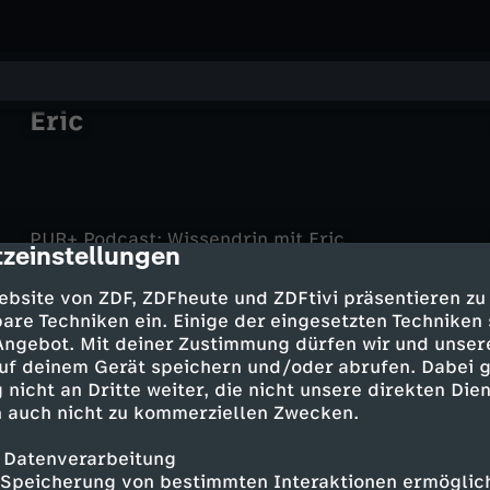
PUR+ Podcast: Wissendrin mit
Eric
PUR+ Podcast: Wissendrin mit Eric
zeinstellungen
cription
PUR+ Podcast: Wissendrin mit Eric
Podcast: Autobahnpolizei
PUR+ Podcast: Wissendrin mit Eric
Podcast: Stinke ich?
PUR+ Podcast: Wissendrin mit Eric
Podcast: Kuscheln mit Kühen
ebsite von ZDF, ZDFheute und ZDFtivi präsentieren zu
PUR+ Podcast: Wissendrin mit Eric
Podcast: Schmeckt's?
are Techniken ein. Einige der eingesetzten Techniken
PUR+ Podcast: Wissendrin mit Eric
Podcast: Singen
 Angebot. Mit deiner Zustimmung dürfen wir und unser
PUR+ Podcast: Wissendrin mit Eric
Podcast: Haie
Podcast: Alkohol
uf deinem Gerät speichern und/oder abrufen. Dabei 
 nicht an Dritte weiter, die nicht unsere direkten Dien
 auch nicht zu kommerziellen Zwecken.
 Datenverarbeitung
Mehr Inhalte laden
Speicherung von bestimmten Interaktionen ermöglicht