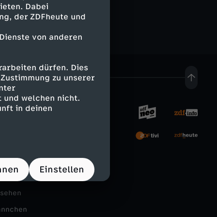
ieten. Dabei
ing, der ZDFheute und
 Dienste von anderen
arbeiten dürfen. Dies
e Zustimmung zu unserer
nter
 und welchen nicht.
nft in deinen
rnehmen
tal
hnen
Einstellen
Schule
nsehen
ännchen