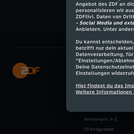
Angebot des ZDF an dic
personalisieren wir au
ZDFtivi. Daten von Dri
• Social Media und ext
Anbietern. Unter ander
Du kannst entscheiden,
betrifft nur dein aktu
Datenverarbeitung, für 
"Einstellungen/Ablehn
Deine Datenschutzeinst
Mehr ZDF
Einstellungen widerruf
ZDF-Apps
Hier findest du das Im
Smart TV
Weitere Informationen 
ZDFtext
Livestreams
Sendungen A-Z
TV-Programm