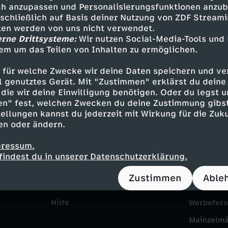
h anzupassen und Personalisierungsfunktionen anzub
sschließlich auf Basis deiner Nutzung von ZDF Stream
tten werden von uns nicht verwendet.
erne Drittsysteme:
Wir nutzen Social-Media-Tools und
em um das Teilen von Inhalten zu ermöglichen.
 für welche Zwecke wir deine Daten speichern und ver
ell genutztes Gerät. Mit "Zustimmen" erklärst du dein
die wir deine Einwilligung benötigen. Oder du legst u
en" fest, welchen Zwecken du deine Zustimmung gibst
ellungen kannst du jederzeit mit Wirkung für die Zuku
Service
Das ZDF
en oder ändern.
ZDFmitreden
ZDF Unte
pressum.
Kontakt zum ZDF
Karriere
findest du in unserer Datenschutzerklärung.
Tickets
Pressepor
Zustimmen
Able
Zuschauerservice
ZDF goes 
Hilfe
Werbefer
Mainzelm