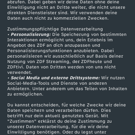
ZDF-Apps
ZDFmitreden
abrufen. Dabei geben wir deine Daten ohne deine
Einwilligung nicht an Dritte weiter, die nicht unsere
Smart TV
Kontakt zum ZDF
direkten Dienstleister sind. Wir verwenden deine
Daten auch nicht zu kommerziellen Zwecken.
ZDFtext
Tickets
Zustimmungspflichtige Datenverarbeitung
Livestreams
Zuschauerservice
• Personalisierung:
Die Speicherung von bestimmten
Sendungen A-Z
Hilfe
Interaktionen ermöglicht uns, dein Erlebnis im
Angebot des ZDF an dich anzupassen und
TV-Programm
Personalisierungsfunktionen anzubieten. Dabei
personalisieren wir ausschließlich auf Basis deiner
Nutzung von ZDF Streaming, der ZDFheute und
ZDFtivi. Daten von Dritten werden von uns nicht
Das ZDF
verwendet.
• Social Media und externe Drittsysteme:
Wir nutzen
ZDF Unternehmen
Social-Media-Tools und Dienste von anderen
Anbietern. Unter anderem um das Teilen von Inhalten
Karriere
zu ermöglichen.
Presseportal
Du kannst entscheiden, für welche Zwecke wir deine
ZDF goes Schule
Daten speichern und verarbeiten dürfen. Dies
betrifft nur dein aktuell genutztes Gerät. Mit
Werbefernsehen
"Zustimmen" erklärst du deine Zustimmung zu
unserer Datenverarbeitung, für die wir deine
Mainzelmännchen
Einwilligung benötigen. Oder du legst unter