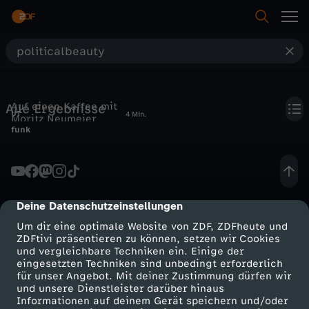
S
u
Auf einen Kaffee mit
Alle Ergebnisse
c
UT
4 Min.
Moritz Neumeier
SOKO Chemnitz - Moritz
funk
h
Neumeier
e
Deine Datenschutzeinstellungen
cmp-dialog-description
Um dir eine optimale Website von ZDF, ZDFheute und
ZDFtivi präsentieren zu können, setzen wir Cookies
und vergleichbare Techniken ein. Einige der
eingesetzten Techniken sind unbedingt erforderlich
für unser Angebot. Mit deiner Zustimmung dürfen wir
Mehr ZDF
Service
und unsere Dienstleister darüber hinaus
Informationen auf deinem Gerät speichern und/oder