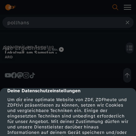
S
Suche
u
Startseite
Lokalzeit am Samstag
Alle Ergebnisse
c
UT
30 Min.
Lokalzeit am Samstag -
ARD
18.10.2025
h
Kategorien
e
Kinder
Deine Datenschutzeinstellungen
cmp-dialog-description
Um dir eine optimale Website von ZDF, ZDFheute und
Live & TV
ZDFtivi präsentieren zu können, setzen wir Cookies
und vergleichbare Techniken ein. Einige der
eingesetzten Techniken sind unbedingt erforderlich
Mein ZDF
für unser Angebot. Mit deiner Zustimmung dürfen wir
Mehr ZDF
Service
und unsere Dienstleister darüber hinaus
Informationen auf deinem Gerät speichern und/oder