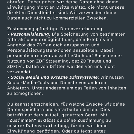
ZDF-Apps
ZDFmitreden
abrufen. Dabei geben wir deine Daten ohne deine
Wechseln zu: ZDFheute
Einwilligung nicht an Dritte weiter, die nicht unsere
Smart TV
Kontakt zum ZDF
direkten Dienstleister sind. Wir verwenden deine
Daten auch nicht zu kommerziellen Zwecken.
ZDFtext
Tickets
Zustimmungspflichtige Datenverarbeitung
Livestreams
Zuschauerservice
• Personalisierung:
Die Speicherung von bestimmten
Sendungen A-Z
Hilfe
Interaktionen ermöglicht uns, dein Erlebnis im
Angebot des ZDF an dich anzupassen und
TV-Programm
Personalisierungsfunktionen anzubieten. Dabei
personalisieren wir ausschließlich auf Basis deiner
Nutzung von ZDF Streaming, der ZDFheute und
ZDFtivi. Daten von Dritten werden von uns nicht
Das ZDF
verwendet.
• Social Media und externe Drittsysteme:
Wir nutzen
ZDF Unternehmen
Social-Media-Tools und Dienste von anderen
Anbietern. Unter anderem um das Teilen von Inhalten
Karriere
zu ermöglichen.
Presseportal
Du kannst entscheiden, für welche Zwecke wir deine
ZDF goes Schule
Daten speichern und verarbeiten dürfen. Dies
betrifft nur dein aktuell genutztes Gerät. Mit
Werbefernsehen
"Zustimmen" erklärst du deine Zustimmung zu
unserer Datenverarbeitung, für die wir deine
Mainzelmännchen
Einwilligung benötigen. Oder du legst unter