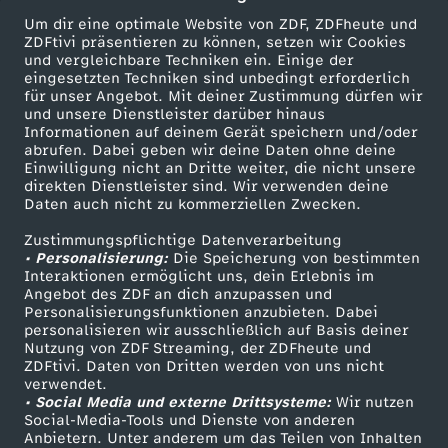
a
c
u
w
Um dir eine optimale Website von ZDF, ZDFheute und
ZDFtivi präsentieren zu können, setzen wir Cookies
k
o
und vergleichbare Techniken ein. Einige der
e
i
eingesetzten Techniken sind unbedingt erforderlich
-
für unser Angebot. Mit deiner Zustimmung dürfen wir
m
W
Mehr ZDF
Service
und unsere Dienstleister darüber hinaus
r
Informationen auf deinem Gerät speichern und/oder
U
ZDF-Apps
ZDFmitreden
abrufen. Dabei geben wir deine Daten ohne deine
2
u
d
Einwilligung nicht an Dritte weiter, die nicht unsere
Smart TV
Kontakt zum ZDF
direkten Dienstleister sind. Wir verwenden deine
p
Daten auch nicht zu kommerziellen Zwecken.
n
ZDFtext
Tickets
e
C
Zustimmungspflichtige Datenverarbeitung
Livestreams
Zuschauerservice
d
• Personalisierung:
Die Speicherung von bestimmten
s
Sendungen A-Z
Hilfe
Interaktionen ermöglicht uns, dein Erlebnis im
l
Angebot des ZDF an dich anzupassen und
e
TV-Programm
k
Personalisierungsfunktionen anzubieten. Dabei
personalisieren wir ausschließlich auf Basis deiner
u
Nutzung von ZDF Streaming, der ZDFheute und
r
e
ZDFtivi. Daten von Dritten werden von uns nicht
Das ZDF
b
verwendet.
• Social Media und externe Drittsysteme:
Wir nutzen
i
ZDF Unternehmen
Social-Media-Tools und Dienste von anderen
Anbietern. Unter anderem um das Teilen von Inhalten
Karriere