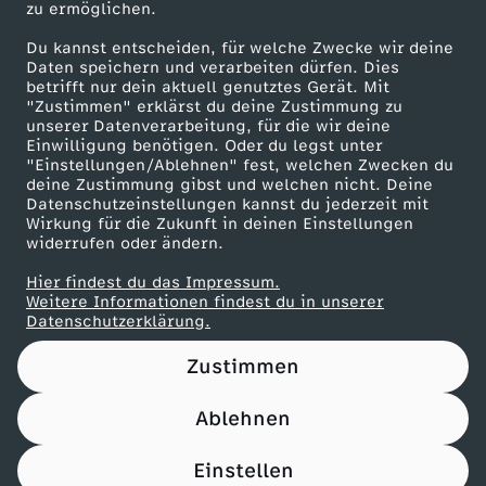
n
zu ermöglichen.
Presseportal
Du kannst entscheiden, für welche Zwecke wir deine
e
ZDF goes Schule
Daten speichern und verarbeiten dürfen. Dies
betrifft nur dein aktuell genutztes Gerät. Mit
Werbefernsehen
"Zustimmen" erklärst du deine Zustimmung zu
r
unserer Datenverarbeitung, für die wir deine
Mainzelmännchen
Einwilligung benötigen. Oder du legst unter
s
"Einstellungen/Ablehnen" fest, welchen Zwecken du
deine Zustimmung gibst und welchen nicht. Deine
Datenschutzeinstellungen kannst du jederzeit mit
e
Wirkung für die Zukunft in deinen Einstellungen
widerrufen oder ändern.
i
Hier findest du das Impressum.
Partner
Weitere Informationen findest du in unserer
n
Datenschutzerklärung.
Zustimmen
Ablehnen
Nutzungsbedingungen
Datenschutz
Datenschutz-Einstellungen
Filtern
Impressum
Einstellen