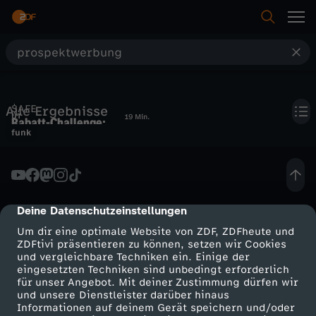
S
u
$AFE
Alle Ergebnisse
c
UT
19 Min.
Rabatt-Challenge:
funk
Einkaufen für (fast)
h
umsonst
e
Deine Datenschutzeinstellungen
cmp-dialog-description
Um dir eine optimale Website von ZDF, ZDFheute und
ZDFtivi präsentieren zu können, setzen wir Cookies
und vergleichbare Techniken ein. Einige der
eingesetzten Techniken sind unbedingt erforderlich
für unser Angebot. Mit deiner Zustimmung dürfen wir
Mehr ZDF
Service
und unsere Dienstleister darüber hinaus
Informationen auf deinem Gerät speichern und/oder