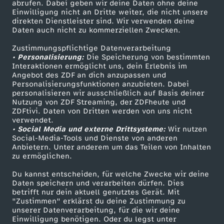
ZDF-Apps
ZDFmitreden
abrufen. Dabei geben wir deine Daten ohne deine
Einwilligung nicht an Dritte weiter, die nicht unsere
Smart TV
Kontakt zum ZDF
direkten Dienstleister sind. Wir verwenden deine
Daten auch nicht zu kommerziellen Zwecken.
ZDFtext
Tickets
Zustimmungspflichtige Datenverarbeitung
Livestreams
Zuschauerservice
• Personalisierung:
Die Speicherung von bestimmten
Sendungen A-Z
Hilfe
Interaktionen ermöglicht uns, dein Erlebnis im
Angebot des ZDF an dich anzupassen und
TV-Programm
Personalisierungsfunktionen anzubieten. Dabei
personalisieren wir ausschließlich auf Basis deiner
Nutzung von ZDF Streaming, der ZDFheute und
ZDFtivi. Daten von Dritten werden von uns nicht
Das ZDF
verwendet.
• Social Media und externe Drittsysteme:
Wir nutzen
ZDF Unternehmen
Social-Media-Tools und Dienste von anderen
Anbietern. Unter anderem um das Teilen von Inhalten
Karriere
zu ermöglichen.
Presseportal
Du kannst entscheiden, für welche Zwecke wir deine
ZDF goes Schule
Daten speichern und verarbeiten dürfen. Dies
betrifft nur dein aktuell genutztes Gerät. Mit
Werbefernsehen
"Zustimmen" erklärst du deine Zustimmung zu
unserer Datenverarbeitung, für die wir deine
Mainzelmännchen
Einwilligung benötigen. Oder du legst unter