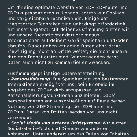
Um dir eine optimale Website von ZDF, ZDFheute und
ZDFtivi präsentieren zu können, setzen wir Cookies
und vergleichbare Techniken ein. Einige der
eingesetzten Techniken sind unbedingt erforderlich
für unser Angebot. Mit deiner Zustimmung dürfen wir
Mehr ZDF
Service
und unsere Dienstleister darüber hinaus
Informationen auf deinem Gerät speichern und/oder
ZDF-Apps
ZDFmitreden
abrufen. Dabei geben wir deine Daten ohne deine
Einwilligung nicht an Dritte weiter, die nicht unsere
Smart TV
Kontakt zum ZDF
direkten Dienstleister sind. Wir verwenden deine
Daten auch nicht zu kommerziellen Zwecken.
ZDFtext
Tickets
Zustimmungspflichtige Datenverarbeitung
Livestreams
Zuschauerservice
• Personalisierung:
Die Speicherung von bestimmten
Sendungen A-Z
Hilfe
Interaktionen ermöglicht uns, dein Erlebnis im
Angebot des ZDF an dich anzupassen und
TV-Programm
Personalisierungsfunktionen anzubieten. Dabei
personalisieren wir ausschließlich auf Basis deiner
Nutzung von ZDF Streaming, der ZDFheute und
ZDFtivi. Daten von Dritten werden von uns nicht
Das ZDF
verwendet.
• Social Media und externe Drittsysteme:
Wir nutzen
ZDF Unternehmen
Social-Media-Tools und Dienste von anderen
Anbietern. Unter anderem um das Teilen von Inhalten
Karriere