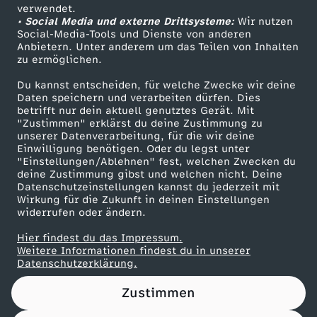
Das ZDF
verwendet.
• Social Media und externe Drittsysteme:
Wir nutzen
ZDF Unternehmen
Social-Media-Tools und Dienste von anderen
Anbietern. Unter anderem um das Teilen von Inhalten
Karriere
zu ermöglichen.
Presseportal
Du kannst entscheiden, für welche Zwecke wir deine
ZDF goes Schule
Daten speichern und verarbeiten dürfen. Dies
betrifft nur dein aktuell genutztes Gerät. Mit
Werbefernsehen
"Zustimmen" erklärst du deine Zustimmung zu
unserer Datenverarbeitung, für die wir deine
Mainzelmännchen
Einwilligung benötigen. Oder du legst unter
"Einstellungen/Ablehnen" fest, welchen Zwecken du
deine Zustimmung gibst und welchen nicht. Deine
Datenschutzeinstellungen kannst du jederzeit mit
Wirkung für die Zukunft in deinen Einstellungen
widerrufen oder ändern.
Hier findest du das Impressum.
Partner
Weitere Informationen findest du in unserer
Datenschutzerklärung.
Zustimmen