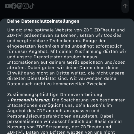
G
Deine Datenschutzeinstellungen
cmp-dialog-description
s
Um dir eine optimale Website von ZDF, ZDFheute und
ZDFtivi präsentieren zu können, setzen wir Cookies
und vergleichbare Techniken ein. Einige der
eingesetzten Techniken sind unbedingt erforderlich
für unser Angebot. Mit deiner Zustimmung dürfen wir
Mehr ZDF
Service
und unsere Dienstleister darüber hinaus
Informationen auf deinem Gerät speichern und/oder
ZDF-Apps
ZDFmitreden
abrufen. Dabei geben wir deine Daten ohne deine
Einwilligung nicht an Dritte weiter, die nicht unsere
Smart TV
Kontakt zum ZDF
direkten Dienstleister sind. Wir verwenden deine
Daten auch nicht zu kommerziellen Zwecken.
ZDFtext
Tickets
Zustimmungspflichtige Datenverarbeitung
Livestreams
Zuschauerservice
• Personalisierung:
Die Speicherung von bestimmten
Sendungen A-Z
Hilfe
Interaktionen ermöglicht uns, dein Erlebnis im
Angebot des ZDF an dich anzupassen und
TV-Programm
Personalisierungsfunktionen anzubieten. Dabei
personalisieren wir ausschließlich auf Basis deiner
Nutzung von ZDF Streaming, der ZDFheute und
ZDFtivi. Daten von Dritten werden von uns nicht