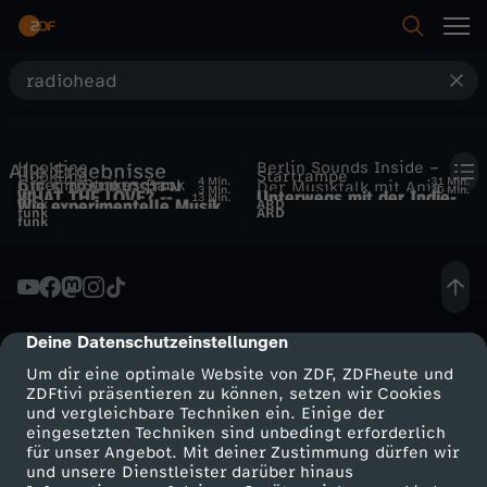
S
u
Hookline
Berlin Sounds Inside –
Alle Ergebnisse
c
Hookline
Startrampe
4 Min.
31 Min.
Cinema Strikes Back
DIE 5 TRAURIGSTEN
Der Musiktalk mit Anja
3 Min.
30 Min.
WHAT THE LOVE? --
Unterwegs mit der Indie-
UT
13 Min.
Wie experimentelle Musik
funk
„Modeselektor“ und
ARD
Caspary
LIEDER DER WELT --
funk
ARD
HOOKLINE SPECIAL
Pop-Band Matija aus
h
funk
die Filmlandschaft
„Moderat“ – Gernot
HOOKLINE SPECIAL
München
revolutioniert
Bronsert und der Berliner
Techno-Kosmos
e
Deine Datenschutzeinstellungen
cmp-dialog-description
Um dir eine optimale Website von ZDF, ZDFheute und
ZDFtivi präsentieren zu können, setzen wir Cookies
und vergleichbare Techniken ein. Einige der
eingesetzten Techniken sind unbedingt erforderlich
für unser Angebot. Mit deiner Zustimmung dürfen wir
Mehr ZDF
Service
und unsere Dienstleister darüber hinaus