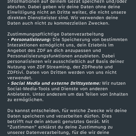
Informationen auf deinem Gerät speichern und/oder
ZDF-Apps
ZDFmitreden
abrufen. Dabei geben wir deine Daten ohne deine
Einwilligung nicht an Dritte weiter, die nicht unsere
Smart TV
Kontakt zum ZDF
direkten Dienstleister sind. Wir verwenden deine
Daten auch nicht zu kommerziellen Zwecken.
ZDFtext
Tickets
Zustimmungspflichtige Datenverarbeitung
Livestreams
Zuschauerservice
• Personalisierung:
Die Speicherung von bestimmten
Sendungen A-Z
Hilfe
Interaktionen ermöglicht uns, dein Erlebnis im
Angebot des ZDF an dich anzupassen und
TV-Programm
Personalisierungsfunktionen anzubieten. Dabei
personalisieren wir ausschließlich auf Basis deiner
Nutzung von ZDF Streaming, der ZDFheute und
ZDFtivi. Daten von Dritten werden von uns nicht
Das ZDF
verwendet.
• Social Media und externe Drittsysteme:
Wir nutzen
ZDF Unternehmen
Social-Media-Tools und Dienste von anderen
Anbietern. Unter anderem um das Teilen von Inhalten
Karriere
zu ermöglichen.
Presseportal
Du kannst entscheiden, für welche Zwecke wir deine
ZDF goes Schule
Daten speichern und verarbeiten dürfen. Dies
betrifft nur dein aktuell genutztes Gerät. Mit
Werbefernsehen
"Zustimmen" erklärst du deine Zustimmung zu
unserer Datenverarbeitung, für die wir deine
Mainzelmännchen