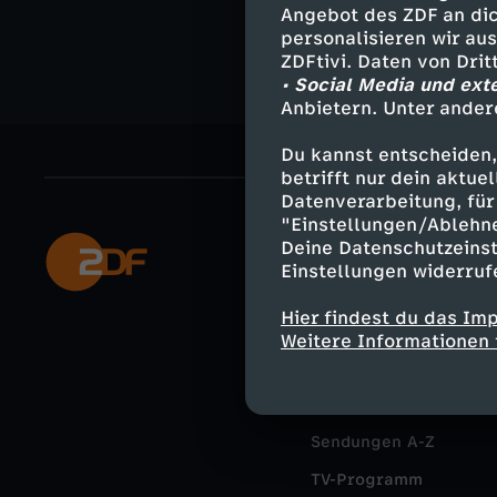
o
Angebot des ZDF an dic
a
e
personalisieren wir au
n
ZDFtivi. Daten von Dri
• Social Media und ext
l
m
n
Anbietern. Unter ander
f
Du kannst entscheiden,
e
betrifft nur dein aktu
e
Datenverarbeitung, für 
c
"Einstellungen/Ablehn
h
Deine Datenschutzeinst
Mehr ZDF
t
Einstellungen widerruf
ZDF-Apps
l
Hier findest du das Im
Smart TV
Weitere Informationen 
e
ZDFtext
r
Livestreams
Sendungen A-Z
:
TV-Programm