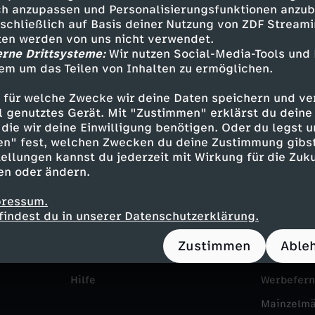
u
h anzupassen und Personalisierungsfunktionen anzub
r
ä
sschließlich auf Basis deiner Nutzung von ZDF Stream
t
tten werden von uns nicht verwendet.
erne Drittsysteme:
Wir nutzen Social-Media-Tools und
f
d
e
em um das Teilen von Inhalten zu ermöglichen.
u
c
 für welche Zwecke wir deine Daten speichern und ver
H
ell genutztes Gerät. Mit "Zustimmen" erklärst du dein
m
h
die wir deine Einwilligung benötigen. Oder du legst u
i
en" fest, welchen Zwecken du deine Zustimmung gibst
-
e
ellungen kannst du jederzeit mit Wirkung für die Zuku
Service
Das ZDF
r
en oder ändern.
ZDFmitreden
ZDF Unte
D
n
t
pressum.
Kontakt zum ZDF
Karriere
findest du in unserer Datenschutzerklärung.
i
v
Tickets
Pressepor
e
Zustimmen
Able
e
o
Zuschauerservice
ZDF goes 
Hilfe
Werbefer
G
n
Mainzelm