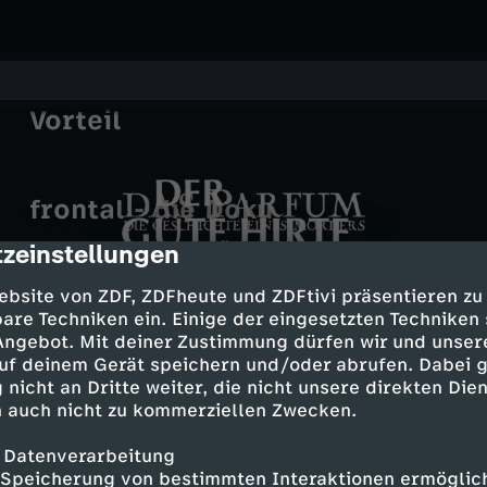
FYI – Unsere Recherche, Dein
Vorteil
frontal - die Doku
zeinstellungen
cription
D
D
Neues Video
ZDFheute live
ebsite von ZDF, ZDFheute und ZDFtivi präsentieren zu
Noch 3
Fall Michele: Warum die Hoffnung
a
D
are Techniken ein. Einige der eingesetzten Techniken
Noch 4
Beyond Paradise
e
schwindet
 Angebot. Mit deiner Zustimmung dürfen wir und unser
frontal - die Doku
Über Bord
Laut, dreckig: Abgasskandal bei
s
a
uf deinem Gerät speichern und/oder abrufen. Dabei 
r
Motorrädern
 nicht an Dritte weiter, die nicht unsere direkten Dien
 auch nicht zu kommerziellen Zwecken.
P
s
g
 Datenverarbeitung
Mehr Inhalte laden
a
M
Speicherung von bestimmten Interaktionen ermöglicht