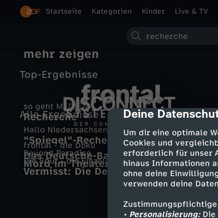
Startseite
Kategorien
Kinder
Live & TV
S
VOLLBILD - Recherchen, die
mehr zeigen
u
Top-Ergebnisse
c
h
so geht MEDIEN
Deine Datenschut
cmp-dialog-des
Alle Ergebnisse
Recherche
f
e
D
Hallo Niedersachsen
Um dir eine optimale W
"Spiegel"-Recherche: Vorwürfe
r
S
Cookies und vergleichb
frontal - die Doku
i
gegen VW-Führungskräfte
Beyond Paradise
erforderlich für unser
Das Deutsche-Bahn-Desaster
Die Spur - die Einzeldokus
Mord im Theaterexpress
o
y
hinaus Informationen a
Neues Video
Vermisst: Die Deutsche aus den
s
ohne deine Einwilligung
Epstein-Files
verwenden deine Daten
n
s
c
Zustimmungspflichtige
t
t
• Personalisierung:
Die 