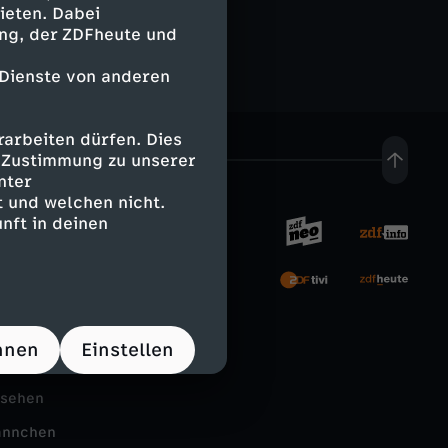
w
ieten. Dabei
o
ing, der ZDFheute und
s
t
 Dienste von anderen
k
e
arbeiten dürfen. Dies
i
n
e Zustimmung zu unserer
nter
-
 und welchen nicht.
v
nft in deinen
N
o
rnehmen
e
m
tal
u
hnen
Einstellen
S
Schule
n
c
nsehen
a
ännchen