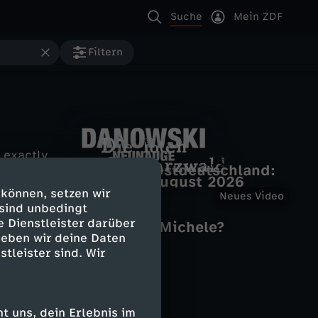
Suche
Mein ZDF
Filtern
exactly
Volle Kanne
Illegale Bordelle in Ostdeutschland:
Volle Kanne vom 4. August 2026
D
Recherche im Rotlichtmilieu
D
 können, setzen wir
Neues Video
Death in Paradise
 sind unbedingt
ZDFheute live
Verletzter Stolz
a
e Dienstleister darüber
Die Spur - die Einzeldokus
Epstein Files: Wo ist Michele?
i
Vergiftet in Istanbul
geben wir deine Daten
n
stleister sind. Wir
e
o
T
 uns, dein Erlebnis im