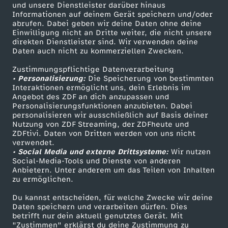
Mehr ZDF
Service
und unsere Dienstleister darüber hinaus
Informationen auf deinem Gerät speichern und/oder
ZDF-Apps
ZDFmitreden
abrufen. Dabei geben wir deine Daten ohne deine
Einwilligung nicht an Dritte weiter, die nicht unsere
Smart TV
Kontakt zum ZDF
direkten Dienstleister sind. Wir verwenden deine
Daten auch nicht zu kommerziellen Zwecken.
ZDFtext
Tickets
Zustimmungspflichtige Datenverarbeitung
Livestreams
Zuschauerservice
• Personalisierung:
Die Speicherung von bestimmten
Sendungen A-Z
Hilfe
Interaktionen ermöglicht uns, dein Erlebnis im
Angebot des ZDF an dich anzupassen und
TV-Programm
Personalisierungsfunktionen anzubieten. Dabei
personalisieren wir ausschließlich auf Basis deiner
Nutzung von ZDF Streaming, der ZDFheute und
ZDFtivi. Daten von Dritten werden von uns nicht
Das ZDF
verwendet.
• Social Media und externe Drittsysteme:
Wir nutzen
ZDF Unternehmen
Social-Media-Tools und Dienste von anderen
Anbietern. Unter anderem um das Teilen von Inhalten
Karriere
zu ermöglichen.
Presseportal
Du kannst entscheiden, für welche Zwecke wir deine
ZDF goes Schule
Daten speichern und verarbeiten dürfen. Dies
betrifft nur dein aktuell genutztes Gerät. Mit
Werbefernsehen
"Zustimmen" erklärst du deine Zustimmung zu