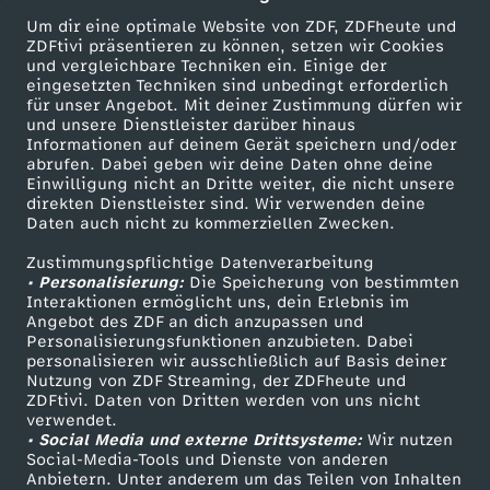
Wechseln zu: ZDFheute
Um dir eine optimale Website von ZDF, ZDFheute und
ZDFtivi präsentieren zu können, setzen wir Cookies
und vergleichbare Techniken ein. Einige der
eingesetzten Techniken sind unbedingt erforderlich
für unser Angebot. Mit deiner Zustimmung dürfen wir
Mehr ZDF
Service
und unsere Dienstleister darüber hinaus
Informationen auf deinem Gerät speichern und/oder
ZDF-Apps
ZDFmitreden
abrufen. Dabei geben wir deine Daten ohne deine
Einwilligung nicht an Dritte weiter, die nicht unsere
Smart TV
Kontakt zum ZDF
direkten Dienstleister sind. Wir verwenden deine
Daten auch nicht zu kommerziellen Zwecken.
ZDFtext
Tickets
Zustimmungspflichtige Datenverarbeitung
Livestreams
Zuschauerservice
• Personalisierung:
Die Speicherung von bestimmten
Sendungen A-Z
Hilfe
Interaktionen ermöglicht uns, dein Erlebnis im
Angebot des ZDF an dich anzupassen und
TV-Programm
Personalisierungsfunktionen anzubieten. Dabei
personalisieren wir ausschließlich auf Basis deiner
Nutzung von ZDF Streaming, der ZDFheute und
ZDFtivi. Daten von Dritten werden von uns nicht
Das ZDF
verwendet.
• Social Media und externe Drittsysteme:
Wir nutzen
ZDF Unternehmen
Social-Media-Tools und Dienste von anderen
Anbietern. Unter anderem um das Teilen von Inhalten
Karriere