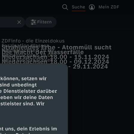
Suche
Mein ZDF
Filtern
ZDFinfo - die Einzeldokus
Faszination Wasser
Strahlendes Erbe - Atommüll sucht
Niedersachsen 18.00
Die Macht der Wasserfälle
Endlager
Niedersachsen 18.00
Niedersachsen 18.00 - 15.11.2024
Hallo Niedersachsen
Niedersachsen 18.00 - 09.12.2024
Hallo Niedersachsen - 29.11.2024
 können, setzen wir
 sind unbedingt
e Dienstleister darüber
geben wir deine Daten
stleister sind. Wir
 uns, dein Erlebnis im