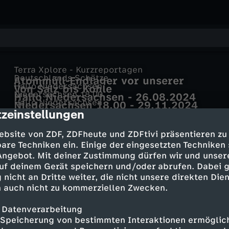
Terra Xplore - Kurzreportagen
Deutschlands Schätze
Atommüll-Endlager vor unserer
Hallo Niedersachsen
Von Salz bis Kohle
Haustür?
Niedersachsen 18.00
Hallo Niedersachsen - 26.08.2024
Hallo Niedersachsen
Niedersachsen 18.00 - 29.11.2024
zeinstellungen
Hallo Niedersachsen - 09.12.2024
cription
ebsite von ZDF, ZDFheute und ZDFtivi präsentieren zu
are Techniken ein. Einige der eingesetzten Techniken
 Angebot. Mit deiner Zustimmung dürfen wir und unser
uf deinem Gerät speichern und/oder abrufen. Dabei 
 nicht an Dritte weiter, die nicht unsere direkten Dien
 auch nicht zu kommerziellen Zwecken.
 Datenverarbeitung
Speicherung von bestimmten Interaktionen ermöglicht