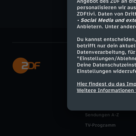
Angebot des ZDF an dic
personalisieren wir au
ZDFtivi. Daten von Dri
• Social Media und ext
Anbietern. Unter ander
Du kannst entscheiden,
betrifft nur dein aktu
Datenverarbeitung, für 
"Einstellungen/Ablehn
Mehr ZDF
Deine Datenschutzeinst
Einstellungen widerruf
ZDF-Apps
Hier findest du das Im
Smart TV
Weitere Informationen 
ZDFtext
Livestreams
Sendungen A-Z
TV-Programm