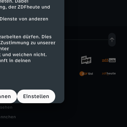
ieten. Dabei
ing, der ZDFheute und
 Dienste von anderen
arbeiten dürfen. Dies
e Zustimmung zu unserer
nter
 und welchen nicht.
nft in deinen
rnehmen
tal
hnen
Einstellen
Schule
nsehen
ännchen