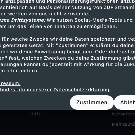
h anzupassen und Personalisierungsfunktionen anzub
sschließlich auf Basis deiner Nutzung von ZDF Stream
tten werden von uns nicht verwendet.
erne Drittsysteme:
Wir nutzen Social-Media-Tools und
em um das Teilen von Inhalten zu ermöglichen.
 für welche Zwecke wir deine Daten speichern und ver
ell genutztes Gerät. Mit "Zustimmen" erklärst du dein
die wir deine Einwilligung benötigen. Oder du legst u
en" fest, welchen Zwecken du deine Zustimmung gibst
Service
Das ZDF
ellungen kannst du jederzeit mit Wirkung für die Zuku
en oder ändern.
ZDFmitreden
ZDF Unte
pressum.
Kontakt zum ZDF
Karriere
findest du in unserer Datenschutzerklärung.
Tickets
Pressepor
Zustimmen
Able
Zuschauerservice
ZDF goes 
Hilfe
Werbefer
Mainzelm