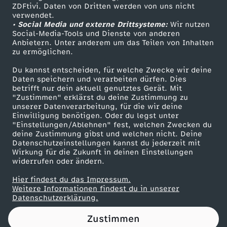
ZDFtivi. Daten von Dritten werden von uns nicht
Das ZDF
verwendet.
• Social Media und externe Drittsysteme:
Wir nutzen
ZDF Unternehmen
Social-Media-Tools und Dienste von anderen
Anbietern. Unter anderem um das Teilen von Inhalten
Karriere
zu ermöglichen.
Presseportal
Du kannst entscheiden, für welche Zwecke wir deine
ZDF goes Schule
Daten speichern und verarbeiten dürfen. Dies
betrifft nur dein aktuell genutztes Gerät. Mit
Werbefernsehen
"Zustimmen" erklärst du deine Zustimmung zu
unserer Datenverarbeitung, für die wir deine
Mainzelmännchen
Einwilligung benötigen. Oder du legst unter
"Einstellungen/Ablehnen" fest, welchen Zwecken du
deine Zustimmung gibst und welchen nicht. Deine
Datenschutzeinstellungen kannst du jederzeit mit
Wirkung für die Zukunft in deinen Einstellungen
widerrufen oder ändern.
Hier findest du das Impressum.
Partner
Weitere Informationen findest du in unserer
Datenschutzerklärung.
Zustimmen