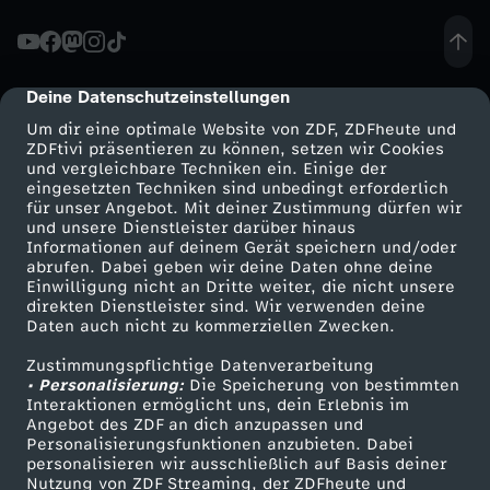
Deine Datenschutzeinstellungen
cmp-dialog-description
Um dir eine optimale Website von ZDF, ZDFheute und
ZDFtivi präsentieren zu können, setzen wir Cookies
und vergleichbare Techniken ein. Einige der
eingesetzten Techniken sind unbedingt erforderlich
für unser Angebot. Mit deiner Zustimmung dürfen wir
Mehr ZDF
Service
und unsere Dienstleister darüber hinaus
Informationen auf deinem Gerät speichern und/oder
ZDF-Apps
ZDFmitreden
abrufen. Dabei geben wir deine Daten ohne deine
Einwilligung nicht an Dritte weiter, die nicht unsere
Smart TV
Kontakt zum ZDF
direkten Dienstleister sind. Wir verwenden deine
Daten auch nicht zu kommerziellen Zwecken.
ZDFtext
Tickets
Zustimmungspflichtige Datenverarbeitung
Livestreams
Zuschauerservice
• Personalisierung:
Die Speicherung von bestimmten
Sendungen A-Z
Hilfe
Interaktionen ermöglicht uns, dein Erlebnis im
Angebot des ZDF an dich anzupassen und
TV-Programm
Personalisierungsfunktionen anzubieten. Dabei
personalisieren wir ausschließlich auf Basis deiner
Nutzung von ZDF Streaming, der ZDFheute und