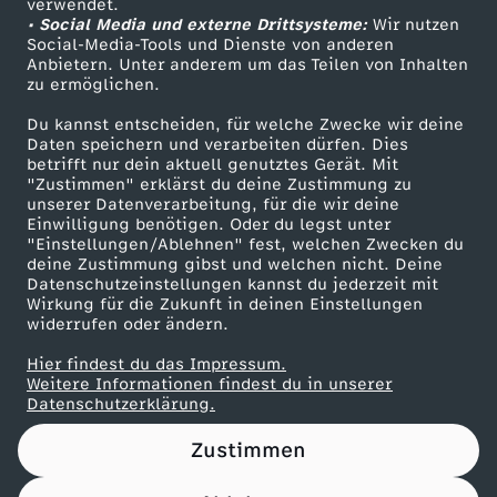
verwendet.
• Social Media und externe Drittsysteme:
Wir nutzen
ZDF Unternehmen
Social-Media-Tools und Dienste von anderen
Anbietern. Unter anderem um das Teilen von Inhalten
Karriere
zu ermöglichen.
Presseportal
Du kannst entscheiden, für welche Zwecke wir deine
ZDF goes Schule
Daten speichern und verarbeiten dürfen. Dies
betrifft nur dein aktuell genutztes Gerät. Mit
Werbefernsehen
"Zustimmen" erklärst du deine Zustimmung zu
unserer Datenverarbeitung, für die wir deine
Mainzelmännchen
Einwilligung benötigen. Oder du legst unter
"Einstellungen/Ablehnen" fest, welchen Zwecken du
deine Zustimmung gibst und welchen nicht. Deine
Datenschutzeinstellungen kannst du jederzeit mit
Wirkung für die Zukunft in deinen Einstellungen
widerrufen oder ändern.
Hier findest du das Impressum.
Partner
Weitere Informationen findest du in unserer
Datenschutzerklärung.
Zustimmen