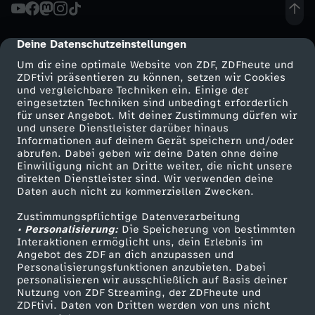
Deine Datenschutzeinstellungen
cmp-dialog-description
Um dir eine optimale Website von ZDF, ZDFheute und
ZDFtivi präsentieren zu können, setzen wir Cookies
und vergleichbare Techniken ein. Einige der
eingesetzten Techniken sind unbedingt erforderlich
für unser Angebot. Mit deiner Zustimmung dürfen wir
Mehr ZDF
Service
und unsere Dienstleister darüber hinaus
Informationen auf deinem Gerät speichern und/oder
ZDF-Apps
ZDFmitreden
abrufen. Dabei geben wir deine Daten ohne deine
Einwilligung nicht an Dritte weiter, die nicht unsere
Smart TV
Kontakt zum ZDF
direkten Dienstleister sind. Wir verwenden deine
Daten auch nicht zu kommerziellen Zwecken.
ZDFtext
Tickets
Zustimmungspflichtige Datenverarbeitung
Livestreams
Zuschauerservice
• Personalisierung:
Die Speicherung von bestimmten
Sendungen A-Z
Hilfe
Interaktionen ermöglicht uns, dein Erlebnis im
Angebot des ZDF an dich anzupassen und
TV-Programm
Personalisierungsfunktionen anzubieten. Dabei
personalisieren wir ausschließlich auf Basis deiner
Nutzung von ZDF Streaming, der ZDFheute und
ZDFtivi. Daten von Dritten werden von uns nicht
Das ZDF