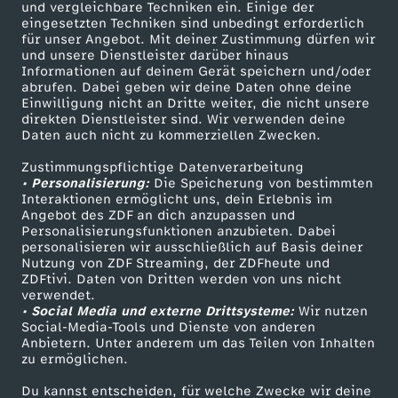
und vergleichbare Techniken ein. Einige der
eingesetzten Techniken sind unbedingt erforderlich
für unser Angebot. Mit deiner Zustimmung dürfen wir
Mehr ZDF
Service
und unsere Dienstleister darüber hinaus
Informationen auf deinem Gerät speichern und/oder
ZDF-Apps
ZDFmitreden
abrufen. Dabei geben wir deine Daten ohne deine
Einwilligung nicht an Dritte weiter, die nicht unsere
Smart TV
Kontakt zum ZDF
direkten Dienstleister sind. Wir verwenden deine
Daten auch nicht zu kommerziellen Zwecken.
ZDFtext
Tickets
Zustimmungspflichtige Datenverarbeitung
Livestreams
Zuschauerservice
• Personalisierung:
Die Speicherung von bestimmten
Sendungen A-Z
Hilfe
Interaktionen ermöglicht uns, dein Erlebnis im
Angebot des ZDF an dich anzupassen und
TV-Programm
Personalisierungsfunktionen anzubieten. Dabei
personalisieren wir ausschließlich auf Basis deiner
Nutzung von ZDF Streaming, der ZDFheute und
ZDFtivi. Daten von Dritten werden von uns nicht
Das ZDF
verwendet.
• Social Media und externe Drittsysteme:
Wir nutzen
ZDF Unternehmen
Social-Media-Tools und Dienste von anderen
Anbietern. Unter anderem um das Teilen von Inhalten
Karriere
zu ermöglichen.
Presseportal
Du kannst entscheiden, für welche Zwecke wir deine