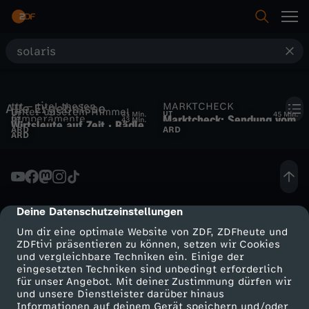
S
u
ttt – titel thesen
MARKTCHECK
Alle Ergebnisse
c
Unter unserem Himmel
UT
UT
31 Min.
45 Min.
Marktcheck: Sendung vom
temperamente
UT
43 Min.
Wirtsleute auf Zeit · Rädle
ttt vom 18. Januar 2026
ARD
ARD
17. Juni 2025
ARD
am Bodensee
h
e
Deine Datenschutzeinstellungen
cmp-dialog-description
Um dir eine optimale Website von ZDF, ZDFheute und
ZDFtivi präsentieren zu können, setzen wir Cookies
und vergleichbare Techniken ein. Einige der
eingesetzten Techniken sind unbedingt erforderlich
für unser Angebot. Mit deiner Zustimmung dürfen wir
Mehr ZDF
Service
und unsere Dienstleister darüber hinaus
Informationen auf deinem Gerät speichern und/oder