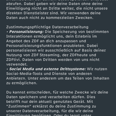
ZDF-Apps
ZDFmitreden
abrufen. Dabei geben wir deine Daten ohne deine
Einwilligung nicht an Dritte weiter, die nicht unsere
Smart TV
Kontakt zum ZDF
direkten Dienstleister sind. Wir verwenden deine
Daten auch nicht zu kommerziellen Zwecken.
ZDFtext
Tickets
Zustimmungspflichtige Datenverarbeitung
Livestreams
Zuschauerservice
• Personalisierung:
Die Speicherung von bestimmten
Sendungen A-Z
Hilfe
Interaktionen ermöglicht uns, dein Erlebnis im
Angebot des ZDF an dich anzupassen und
TV-Programm
Personalisierungsfunktionen anzubieten. Dabei
personalisieren wir ausschließlich auf Basis deiner
Nutzung von ZDF Streaming, der ZDFheute und
ZDFtivi. Daten von Dritten werden von uns nicht
Das ZDF
verwendet.
• Social Media und externe Drittsysteme:
Wir nutzen
ZDF Unternehmen
Social-Media-Tools und Dienste von anderen
Anbietern. Unter anderem um das Teilen von Inhalten
Karriere
zu ermöglichen.
Presseportal
Du kannst entscheiden, für welche Zwecke wir deine
ZDF goes Schule
Daten speichern und verarbeiten dürfen. Dies
betrifft nur dein aktuell genutztes Gerät. Mit
Werbefernsehen
"Zustimmen" erklärst du deine Zustimmung zu
unserer Datenverarbeitung, für die wir deine
Mainzelmännchen
Einwilligung benötigen. Oder du legst unter