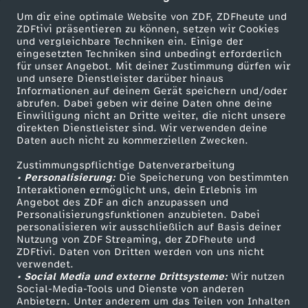
i
Wechseln zu: ZDFheute
Um dir eine optimale Website von ZDF, ZDFheute und
ZDFtivi präsentieren zu können, setzen wir Cookies
e
und vergleichbare Techniken ein. Einige der
eingesetzten Techniken sind unbedingt erforderlich
für unser Angebot. Mit deiner Zustimmung dürfen wir
n
Mehr ZDF
Service
und unsere Dienstleister darüber hinaus
Informationen auf deinem Gerät speichern und/oder
ZDF-Apps
ZDFmitreden
abrufen. Dabei geben wir deine Daten ohne deine
d
Einwilligung nicht an Dritte weiter, die nicht unsere
Smart TV
Kontakt zum ZDF
direkten Dienstleister sind. Wir verwenden deine
s
Daten auch nicht zu kommerziellen Zwecken.
ZDFtext
Tickets
Zustimmungspflichtige Datenverarbeitung
Livestreams
Zuschauerservice
• Personalisierung:
Die Speicherung von bestimmten
Sendungen A-Z
Hilfe
Interaktionen ermöglicht uns, dein Erlebnis im
Angebot des ZDF an dich anzupassen und
TV-Programm
Personalisierungsfunktionen anzubieten. Dabei
personalisieren wir ausschließlich auf Basis deiner
Nutzung von ZDF Streaming, der ZDFheute und
ZDFtivi. Daten von Dritten werden von uns nicht
Das ZDF
verwendet.
• Social Media und externe Drittsysteme:
Wir nutzen
ZDF Unternehmen
Social-Media-Tools und Dienste von anderen
Anbietern. Unter anderem um das Teilen von Inhalten
Karriere