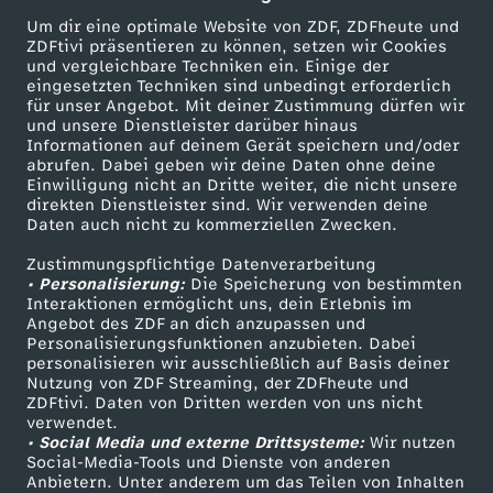
Um dir eine optimale Website von ZDF, ZDFheute und
ZDFtivi präsentieren zu können, setzen wir Cookies
und vergleichbare Techniken ein. Einige der
eingesetzten Techniken sind unbedingt erforderlich
für unser Angebot. Mit deiner Zustimmung dürfen wir
Mehr ZDF
Service
und unsere Dienstleister darüber hinaus
Informationen auf deinem Gerät speichern und/oder
ZDF-Apps
ZDFmitreden
abrufen. Dabei geben wir deine Daten ohne deine
Einwilligung nicht an Dritte weiter, die nicht unsere
Smart TV
Kontakt zum ZDF
direkten Dienstleister sind. Wir verwenden deine
Daten auch nicht zu kommerziellen Zwecken.
ZDFtext
Tickets
Zustimmungspflichtige Datenverarbeitung
Livestreams
Zuschauerservice
• Personalisierung:
Die Speicherung von bestimmten
Sendungen A-Z
Hilfe
Interaktionen ermöglicht uns, dein Erlebnis im
Angebot des ZDF an dich anzupassen und
TV-Programm
Personalisierungsfunktionen anzubieten. Dabei
personalisieren wir ausschließlich auf Basis deiner
Nutzung von ZDF Streaming, der ZDFheute und
ZDFtivi. Daten von Dritten werden von uns nicht
Das ZDF
verwendet.
• Social Media und externe Drittsysteme:
Wir nutzen
ZDF Unternehmen
Social-Media-Tools und Dienste von anderen
Anbietern. Unter anderem um das Teilen von Inhalten
Karriere