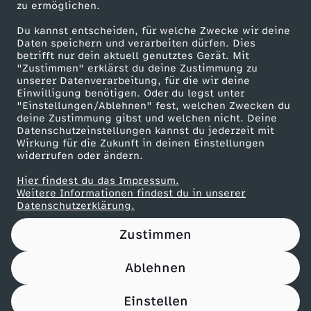
zu ermöglichen.
e
Presseportal
Du kannst entscheiden, für welche Zwecke wir deine
ZDF goes Schule
Daten speichern und verarbeiten dürfen. Dies
l
betrifft nur dein aktuell genutztes Gerät. Mit
Werbefernsehen
"Zustimmen" erklärst du deine Zustimmung zu
-
unserer Datenverarbeitung, für die wir deine
Mainzelmännchen
Einwilligung benötigen. Oder du legst unter
"Einstellungen/Ablehnen" fest, welchen Zwecken du
M
deine Zustimmung gibst und welchen nicht. Deine
Datenschutzeinstellungen kannst du jederzeit mit
Wirkung für die Zukunft in deinen Einstellungen
e
widerrufen oder ändern.
i
Hier findest du das Impressum.
Partner
Weitere Informationen findest du in unserer
Datenschutzerklärung.
n
Zustimmen
e
Ablehnen
A
Nutzungsbedingungen
Datenschutz
Datenschutz-Einstellungen
Filtern
Impressum
Einstellen