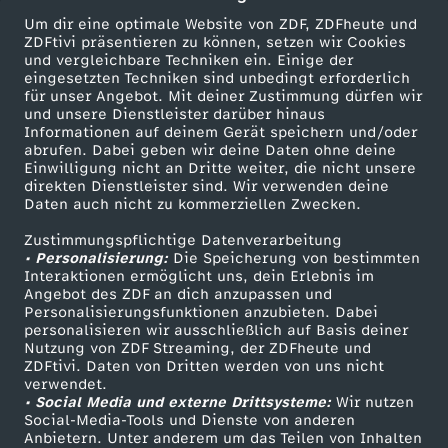
Um dir eine optimale Website von ZDF, ZDFheute und
t
ZDFtivi präsentieren zu können, setzen wir Cookies
und vergleichbare Techniken ein. Einige der
eingesetzten Techniken sind unbedingt erforderlich
i
für unser Angebot. Mit deiner Zustimmung dürfen wir
Mehr ZDF
Service
und unsere Dienstleister darüber hinaus
a
Informationen auf deinem Gerät speichern und/oder
ZDF-Apps
ZDFmitreden
abrufen. Dabei geben wir deine Daten ohne deine
Einwilligung nicht an Dritte weiter, die nicht unsere
n
Smart TV
Kontakt zum ZDF
direkten Dienstleister sind. Wir verwenden deine
Daten auch nicht zu kommerziellen Zwecken.
ZDFtext
Tickets
S
Zustimmungspflichtige Datenverarbeitung
Livestreams
Zuschauerservice
• Personalisierung:
Die Speicherung von bestimmten
t
Sendungen A-Z
Hilfe
Interaktionen ermöglicht uns, dein Erlebnis im
Angebot des ZDF an dich anzupassen und
TV-Programm
Personalisierungsfunktionen anzubieten. Dabei
r
personalisieren wir ausschließlich auf Basis deiner
Nutzung von ZDF Streaming, der ZDFheute und
ZDFtivi. Daten von Dritten werden von uns nicht
ö
Das ZDF
verwendet.
• Social Media und externe Drittsysteme:
Wir nutzen
ZDF Unternehmen
b
Social-Media-Tools und Dienste von anderen
Anbietern. Unter anderem um das Teilen von Inhalten
Karriere