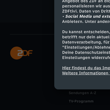
Angebot des ZDF an dic
personalisieren wir au
ZDFtivi. Daten von Dri
• Social Media und ext
Anbietern. Unter ander
Du kannst entscheiden,
betrifft nur dein aktu
Datenverarbeitung, für 
"Einstellungen/Ablehn
Mehr ZDF
Deine Datenschutzeinst
Einstellungen widerruf
ZDF-Apps
Hier findest du das Im
Smart TV
Weitere Informationen 
ZDFtext
Livestreams
Sendungen A-Z
TV-Programm