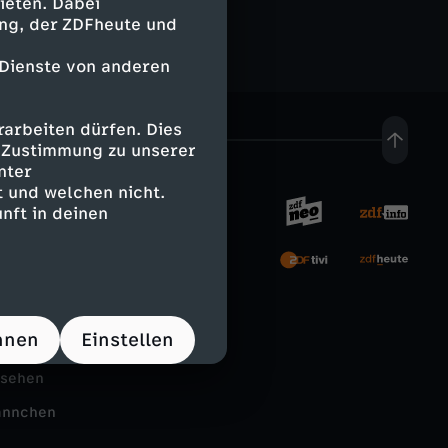
ieten. Dabei
ing, der ZDFheute und
 Dienste von anderen
arbeiten dürfen. Dies
e Zustimmung zu unserer
nter
 und welchen nicht.
nft in deinen
rnehmen
tal
hnen
Einstellen
Schule
nsehen
ännchen