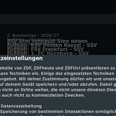
2. Bundesliga - 2026/27
hr Retro - hessenschau
SSV Ulm verpasst Sieg gegen
hr Retro - hessenschau
Fußball: KSV Hessen Kassel - SSV
Schalke 04
BR Retro
Fußball: FSV Frankfurt - SSV
Reutlingen
BR Retro
Fußball: 1. FC Nürnberg - SSV
Reutlingen
SWR Retro – Abendschau
zeinstellungen
Bayern Hof - SSV Reutlingen 05 0:2
cription
Reutlingen
Lokalzeit aus Dortmund
Fussball Regionalliga Süd: 1.FC
DFB-Pokal - 2024/25
WDR Lokalzeit aus Dortmund -
Pforzheim - SSV Reutlingen
ebsite von ZDF, ZDFheute und ZDFtivi präsentieren zu
Jahn Regensburg wirft Bochum aus
27.07.2026
are Techniken ein. Einige der eingesetzten Techniken
dem Pokal
 Angebot. Mit deiner Zustimmung dürfen wir und unser
uf deinem Gerät speichern und/oder abrufen. Dabei 
Mehr Inhalte laden
 nicht an Dritte weiter, die nicht unsere direkten Dien
 auch nicht zu kommerziellen Zwecken.
 Datenverarbeitung
Speicherung von bestimmten Interaktionen ermöglicht