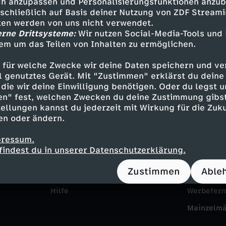
h anzupassen und Personalisierungsfunktionen anzub
sschließlich auf Basis deiner Nutzung von ZDF Stream
tten werden von uns nicht verwendet.
erne Drittsysteme:
Wir nutzen Social-Media-Tools und
em um das Teilen von Inhalten zu ermöglichen.
 für welche Zwecke wir deine Daten speichern und ver
ell genutztes Gerät. Mit "Zustimmen" erklärst du dein
die wir deine Einwilligung benötigen. Oder du legst u
en" fest, welchen Zwecken du deine Zustimmung gibst
Service
Das ZDF
ellungen kannst du jederzeit mit Wirkung für die Zuku
en oder ändern.
ZDFmitreden
ZDF Unte
pressum.
Kontakt zum ZDF
Karriere
findest du in unserer Datenschutzerklärung.
Tickets
Pressepor
Zustimmen
Able
Zuschauerservice
ZDF goes 
Hilfe
Werbefer
Mainzelm