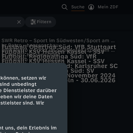
Suche
Mein ZDF
Filtern
SWR Retro – Sport im Südwesten/Sport am Wochenende
hr Retro - hessenschau
Fussball Oberliga Süd: VfB Stuttgart
SWR Retro – Sport im Südwesten/Sport am Wochenende
Fußball: KSV Hessen Kassel - SSV
- SSV Reutlingen
hr Retro - hessenschau
Fußball: Regionalliga Süd: VfR
Reutlingen
SWR Retro – Abendschau
Fußball: KSV Hessen Kassel - SSV
Mannheim - SSV Reutlingen
SWR Retro – Abendschau
Fussball Oberliga Süd: Karlsruher SC
Reutlingen
das aktuelle sportstudio
Fussball Regionalliga Süd: SV
- SSV Reutlingen
Lokalzeit aus Köln
Die Sendung vom 9. November 2024
Stuttgarter Kickers - SSV Reutlingen
 können, setzen wir
WDR Lokalzeit aus Köln - 30.06.2026
 sind unbedingt
e Dienstleister darüber
geben wir deine Daten
stleister sind. Wir
 uns, dein Erlebnis im