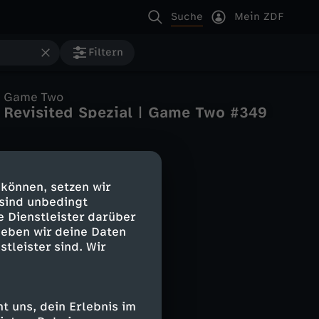
Suche
Mein ZDF
Filtern
Game Two
Revisited Spezial | Game Two #349
 können, setzen wir
 sind unbedingt
e Dienstleister darüber
geben wir deine Daten
stleister sind. Wir
 uns, dein Erlebnis im