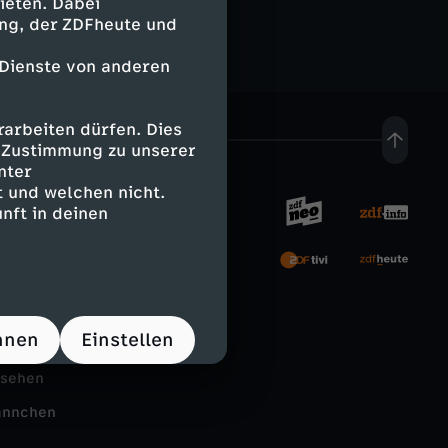
ieten. Dabei
ing, der ZDFheute und
 Dienste von anderen
arbeiten dürfen. Dies
e Zustimmung zu unserer
nter
 und welchen nicht.
nft in deinen
rnehmen
tal
hnen
Einstellen
Schule
nsehen
ännchen