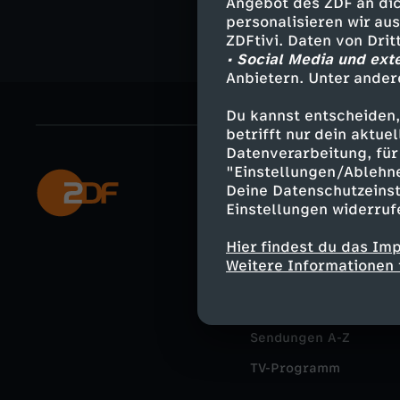
Angebot des ZDF an dic
personalisieren wir au
ZDFtivi. Daten von Dri
• Social Media und ext
Anbietern. Unter ander
Du kannst entscheiden,
betrifft nur dein aktu
Datenverarbeitung, für 
"Einstellungen/Ablehn
Mehr ZDF
Deine Datenschutzeinst
Einstellungen widerruf
ZDF-Apps
Hier findest du das Im
Smart TV
Weitere Informationen 
ZDFtext
Livestreams
Sendungen A-Z
TV-Programm