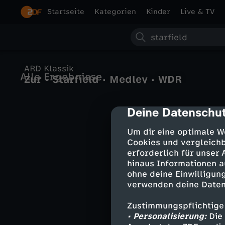
Startseite
Kategorien
Kinder
Live & TV
S
u
ARD Klassik
Alle Ergebnisse
Zur · Starfield · Medley · WDR
c
Funkhausorchester · WDR
Rundfunkchor · Enrico Delamboye ·
h
Deine Datenschut
WDR
cmp-dialog-des
e
Um dir eine optimale W
Cookies und vergleichb
erforderlich für unser
hinaus Informationen a
ohne deine Einwilligung
verwenden deine Daten
Zustimmungspflichtige
• Personalisierung:
Die 