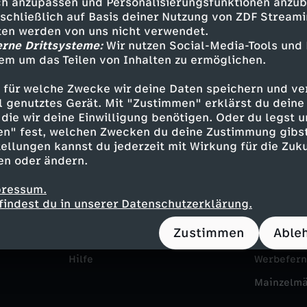
h anzupassen und Personalisierungsfunktionen anzub
sschließlich auf Basis deiner Nutzung von ZDF Stream
tten werden von uns nicht verwendet.
erne Drittsysteme:
Wir nutzen Social-Media-Tools und
em um das Teilen von Inhalten zu ermöglichen.
 für welche Zwecke wir deine Daten speichern und ver
ell genutztes Gerät. Mit "Zustimmen" erklärst du dein
die wir deine Einwilligung benötigen. Oder du legst u
en" fest, welchen Zwecken du deine Zustimmung gibst
Service
Das ZDF
ellungen kannst du jederzeit mit Wirkung für die Zuku
en oder ändern.
ZDFmitreden
ZDF Unte
pressum.
Kontakt zum ZDF
Karriere
findest du in unserer Datenschutzerklärung.
Tickets
Pressepor
Zustimmen
Able
Zuschauerservice
ZDF goes 
Hilfe
Werbefer
Mainzelm