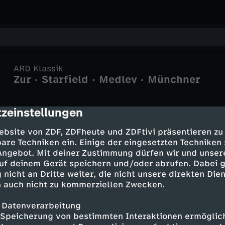
ARD Klassik
Zur · Starfield · Medley · Münchner
Rundfunkorchester · Patrick Hahn ·
BR-KLASSIK
zeinstellungen
cription
ebsite von ZDF, ZDFheute und ZDFtivi präsentieren zu
are Techniken ein. Einige der eingesetzten Techniken
 Angebot. Mit deiner Zustimmung dürfen wir und unser
uf deinem Gerät speichern und/oder abrufen. Dabei 
 nicht an Dritte weiter, die nicht unsere direkten Dien
 auch nicht zu kommerziellen Zwecken.
 Datenverarbeitung
Speicherung von bestimmten Interaktionen ermöglicht