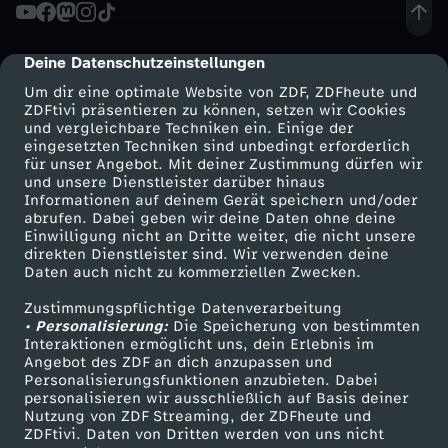
i
Deine Datenschutzeinstellungen
cmp-dialog-description
c
Um dir eine optimale Website von ZDF, ZDFheute und
ZDFtivi präsentieren zu können, setzen wir Cookies
h
und vergleichbare Techniken ein. Einige der
eingesetzten Techniken sind unbedingt erforderlich
t
für unser Angebot. Mit deiner Zustimmung dürfen wir
Mehr ZDF
Service
und unsere Dienstleister darüber hinaus
Informationen auf deinem Gerät speichern und/oder
i
ZDF-Apps
ZDFmitreden
abrufen. Dabei geben wir deine Daten ohne deine
Einwilligung nicht an Dritte weiter, die nicht unsere
Smart TV
Kontakt zum ZDF
direkten Dienstleister sind. Wir verwenden deine
n
Daten auch nicht zu kommerziellen Zwecken.
ZDFtext
Tickets
e
Zustimmungspflichtige Datenverarbeitung
Livestreams
Zuschauerservice
• Personalisierung:
Die Speicherung von bestimmten
Sendungen A-Z
Hilfe
Interaktionen ermöglicht uns, dein Erlebnis im
i
Angebot des ZDF an dich anzupassen und
TV-Programm
Personalisierungsfunktionen anzubieten. Dabei
personalisieren wir ausschließlich auf Basis deiner
n
Nutzung von ZDF Streaming, der ZDFheute und
ZDFtivi. Daten von Dritten werden von uns nicht
Das ZDF