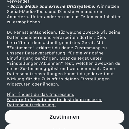
e
verwendet.
• Social Media und externe Drittsysteme:
Wir nutzen
ZDF Unternehmen
Social-Media-Tools und Dienste von anderen
m
Anbietern. Unter anderem um das Teilen von Inhalten
Karriere
zu ermöglichen.
Presseportal
d
Du kannst entscheiden, für welche Zwecke wir deine
ZDF goes Schule
Daten speichern und verarbeiten dürfen. Dies
u
betrifft nur dein aktuell genutztes Gerät. Mit
Werbefernsehen
"Zustimmen" erklärst du deine Zustimmung zu
unserer Datenverarbeitung, für die wir deine
Mainzelmännchen
n
Einwilligung benötigen. Oder du legst unter
"Einstellungen/Ablehnen" fest, welchen Zwecken du
deine Zustimmung gibst und welchen nicht. Deine
k
Datenschutzeinstellungen kannst du jederzeit mit
Wirkung für die Zukunft in deinen Einstellungen
l
widerrufen oder ändern.
Hier findest du das Impressum.
e
Partner
Weitere Informationen findest du in unserer
Datenschutzerklärung.
n
Zustimmen
H