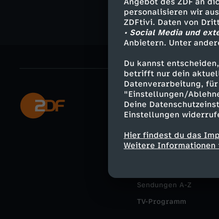
Angebot des ZDF an dic
personalisieren wir au
ZDFtivi. Daten von Dri
• Social Media und ext
Anbietern. Unter ander
Du kannst entscheiden,
betrifft nur dein aktu
Datenverarbeitung, für 
"Einstellungen/Ablehn
Mehr ZDF
Deine Datenschutzeinst
Einstellungen widerruf
ZDF-Apps
Hier findest du das Im
Smart TV
Weitere Informationen 
ZDFtext
Livestreams
Sendungen A-Z
TV-Programm