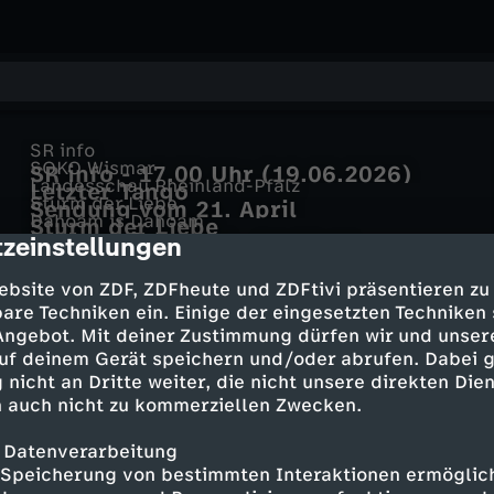
SR info
SOKO Wismar
SR info - 17.00 Uhr (19.06.2026)
Landesschau Rheinland-Pfalz
Letzter Tango
Sturm der Liebe
Sendung vom 21. April
Dahoam is Dahoam
Sturm der Liebe
Dahoam is Dahoam
zeinstellungen
Mein Freund Hasi · 04.08.11 -
cription
Kulturzeit
Grantel dich gesund! · 20.10.10 -
Ungarn nach der Wahl
ebsite von ZDF, ZDFheute und ZDFtivi präsentieren zu
are Techniken ein. Einige der eingesetzten Techniken
 Angebot. Mit deiner Zustimmung dürfen wir und unser
uf deinem Gerät speichern und/oder abrufen. Dabei 
 nicht an Dritte weiter, die nicht unsere direkten Dien
 auch nicht zu kommerziellen Zwecken.
 Datenverarbeitung
Speicherung von bestimmten Interaktionen ermöglicht