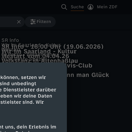
Suche
Mein ZDF
Filtern
SR info
Wir im Saarland - Kultur
SR info - 16.00 Uhr (19.06.2026)
Westart
Wir im Saarland - Kultur
hr Retro - hessenschau
Westart vom 04.04.26
(06.05.2026)
WDR Retro Spezial
Volkstanz in Altenhaßlau
Sturm der Liebe
Gemeindehaus mit Elvis-Club
Nordschau
Folge 4554
Zehn Jahre Lotto: Wenn man Glück
 können, setzen wir
hat
 sind unbedingt
e Dienstleister darüber
geben wir deine Daten
stleister sind. Wir
 uns, dein Erlebnis im