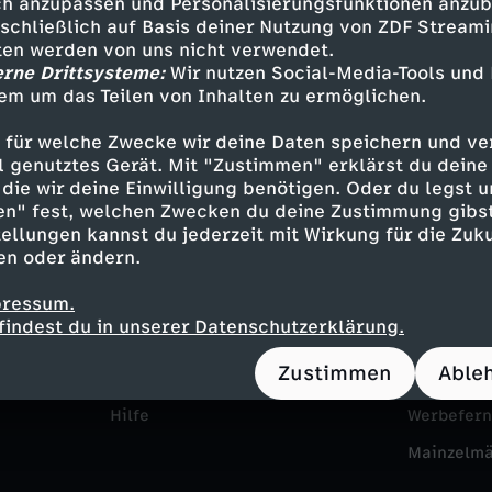
h anzupassen und Personalisierungsfunktionen anzub
sschließlich auf Basis deiner Nutzung von ZDF Stream
tten werden von uns nicht verwendet.
erne Drittsysteme:
Wir nutzen Social-Media-Tools und
em um das Teilen von Inhalten zu ermöglichen.
 für welche Zwecke wir deine Daten speichern und ver
ell genutztes Gerät. Mit "Zustimmen" erklärst du dein
die wir deine Einwilligung benötigen. Oder du legst u
en" fest, welchen Zwecken du deine Zustimmung gibst
Service
Das ZDF
ellungen kannst du jederzeit mit Wirkung für die Zuku
en oder ändern.
ZDFmitreden
ZDF Unte
pressum.
Kontakt zum ZDF
Karriere
findest du in unserer Datenschutzerklärung.
Tickets
Pressepor
Zustimmen
Able
Zuschauerservice
ZDF goes 
Hilfe
Werbefer
Mainzelm