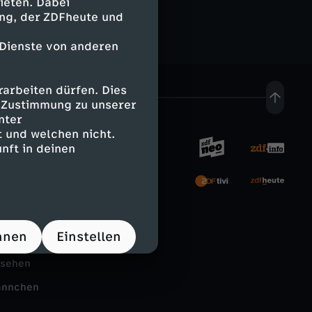
ieten. Dabei
ing, der ZDFheute und
 Dienste von anderen
arbeiten dürfen. Dies
e Zustimmung zu unserer
nter
 und welchen nicht.
nft in deinen
rnehmen
tal
hnen
Einstellen
Schule
nsehen
ännchen