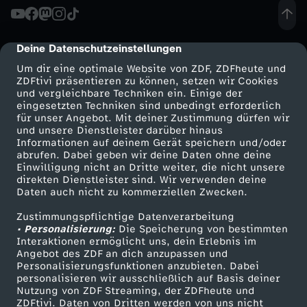
o
r
n
k
Deine Datenschutzeinstellungen
cmp-dialog-description
N
e
Um dir eine optimale Website von ZDF, ZDFheute und
ZDFtivi präsentieren zu können, setzen wir Cookies
und vergleichbare Techniken ein. Einige der
a
s
eingesetzten Techniken sind unbedingt erforderlich
für unser Angebot. Mit deiner Zustimmung dürfen wir
Mehr ZDF
Service
und unsere Dienstleister darüber hinaus
t
T
Informationen auf deinem Gerät speichern und/oder
ZDF-Apps
ZDFmitreden
abrufen. Dabei geben wir deine Daten ohne deine
i
e
Einwilligung nicht an Dritte weiter, die nicht unsere
Smart TV
Kontakt zum ZDF
direkten Dienstleister sind. Wir verwenden deine
Daten auch nicht zu kommerziellen Zwecken.
ZDFtext
Tickets
o
a
Zustimmungspflichtige Datenverarbeitung
Livestreams
Zuschauerservice
• Personalisierung:
n
Die Speicherung von bestimmten
m
Sendungen A-Z
Hilfe
Interaktionen ermöglicht uns, dein Erlebnis im
Angebot des ZDF an dich anzupassen und
TV-Programm
-
Personalisierungsfunktionen anzubieten. Dabei
personalisieren wir ausschließlich auf Basis deiner
Nutzung von ZDF Streaming, der ZDFheute und
E
ZDFtivi. Daten von Dritten werden von uns nicht