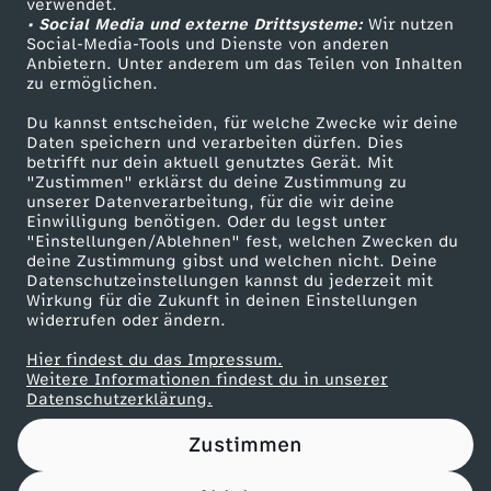
verwendet.
• Social Media und externe Drittsysteme:
Wir nutzen
ZDF Unternehmen
Social-Media-Tools und Dienste von anderen
Anbietern. Unter anderem um das Teilen von Inhalten
Karriere
zu ermöglichen.
Presseportal
Du kannst entscheiden, für welche Zwecke wir deine
ZDF goes Schule
Daten speichern und verarbeiten dürfen. Dies
betrifft nur dein aktuell genutztes Gerät. Mit
Werbefernsehen
"Zustimmen" erklärst du deine Zustimmung zu
unserer Datenverarbeitung, für die wir deine
Mainzelmännchen
Einwilligung benötigen. Oder du legst unter
"Einstellungen/Ablehnen" fest, welchen Zwecken du
deine Zustimmung gibst und welchen nicht. Deine
Datenschutzeinstellungen kannst du jederzeit mit
Wirkung für die Zukunft in deinen Einstellungen
widerrufen oder ändern.
Hier findest du das Impressum.
Partner
Weitere Informationen findest du in unserer
Datenschutzerklärung.
Zustimmen