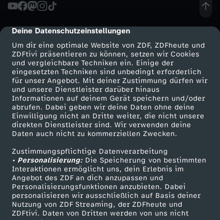
i
e
Deine Datenschutzeinstellungen
cmp-dialog-description
Um dir eine optimale Website von ZDF, ZDFheute und
l
ZDFtivi präsentieren zu können, setzen wir Cookies
und vergleichbare Techniken ein. Einige der
eingesetzten Techniken sind unbedingt erforderlich
für unser Angebot. Mit deiner Zustimmung dürfen wir
Mehr ZDF
Service
und unsere Dienstleister darüber hinaus
Informationen auf deinem Gerät speichern und/oder
ZDF-Apps
ZDFmitreden
abrufen. Dabei geben wir deine Daten ohne deine
Einwilligung nicht an Dritte weiter, die nicht unsere
Smart TV
Kontakt zum ZDF
direkten Dienstleister sind. Wir verwenden deine
Daten auch nicht zu kommerziellen Zwecken.
ZDFtext
Tickets
Zustimmungspflichtige Datenverarbeitung
Livestreams
Zuschauerservice
• Personalisierung:
Die Speicherung von bestimmten
Sendungen A-Z
Hilfe
Interaktionen ermöglicht uns, dein Erlebnis im
Angebot des ZDF an dich anzupassen und
TV-Programm
Personalisierungsfunktionen anzubieten. Dabei
personalisieren wir ausschließlich auf Basis deiner
Nutzung von ZDF Streaming, der ZDFheute und
ZDFtivi. Daten von Dritten werden von uns nicht
Das ZDF