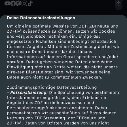
m
Deine Datenschutzeinstellungen
cmp-dialog-description
Z
Um dir eine optimale Website von ZDF, ZDFheute und
ZDFtivi präsentieren zu können, setzen wir Cookies
und vergleichbare Techniken ein. Einige der
u
eingesetzten Techniken sind unbedingt erforderlich
für unser Angebot. Mit deiner Zustimmung dürfen wir
g
Mehr ZDF
Service
und unsere Dienstleister darüber hinaus
Informationen auf deinem Gerät speichern und/oder
ZDF-Apps
ZDFmitreden
abrufen. Dabei geben wir deine Daten ohne deine
Einwilligung nicht an Dritte weiter, die nicht unsere
Smart TV
Kontakt zum ZDF
direkten Dienstleister sind. Wir verwenden deine
Daten auch nicht zu kommerziellen Zwecken.
ZDFtext
Tickets
Zustimmungspflichtige Datenverarbeitung
Livestreams
Zuschauerservice
• Personalisierung:
Die Speicherung von bestimmten
Sendungen A-Z
Hilfe
Interaktionen ermöglicht uns, dein Erlebnis im
Angebot des ZDF an dich anzupassen und
TV-Programm
Personalisierungsfunktionen anzubieten. Dabei
personalisieren wir ausschließlich auf Basis deiner
Nutzung von ZDF Streaming, der ZDFheute und
ZDFtivi. Daten von Dritten werden von uns nicht
Das ZDF