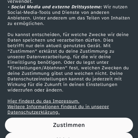
verwendet.
• Social Media und externe Drittsysteme:
Wir nutzen
ZDF Unternehmen
Social-Media-Tools und Dienste von anderen
Anbietern. Unter anderem um das Teilen von Inhalten
Karriere
zu ermöglichen.
Presseportal
Du kannst entscheiden, für welche Zwecke wir deine
ZDF goes Schule
Daten speichern und verarbeiten dürfen. Dies
betrifft nur dein aktuell genutztes Gerät. Mit
Werbefernsehen
"Zustimmen" erklärst du deine Zustimmung zu
unserer Datenverarbeitung, für die wir deine
Mainzelmännchen
Einwilligung benötigen. Oder du legst unter
"Einstellungen/Ablehnen" fest, welchen Zwecken du
deine Zustimmung gibst und welchen nicht. Deine
Datenschutzeinstellungen kannst du jederzeit mit
Wirkung für die Zukunft in deinen Einstellungen
widerrufen oder ändern.
Hier findest du das Impressum.
Partner
Weitere Informationen findest du in unserer
Datenschutzerklärung.
Zustimmen