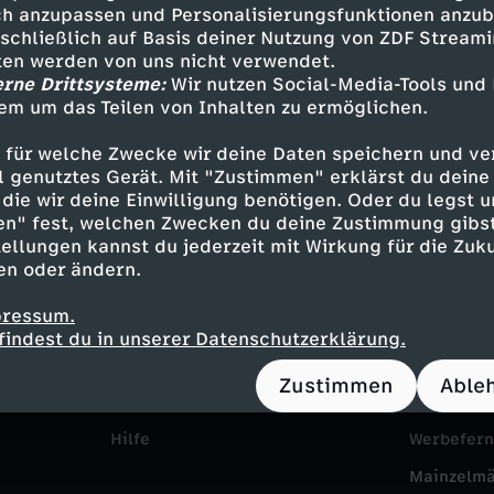
h anzupassen und Personalisierungsfunktionen anzub
sschließlich auf Basis deiner Nutzung von ZDF Stream
tten werden von uns nicht verwendet.
erne Drittsysteme:
Wir nutzen Social-Media-Tools und
em um das Teilen von Inhalten zu ermöglichen.
 für welche Zwecke wir deine Daten speichern und ver
ell genutztes Gerät. Mit "Zustimmen" erklärst du dein
die wir deine Einwilligung benötigen. Oder du legst u
en" fest, welchen Zwecken du deine Zustimmung gibst
ellungen kannst du jederzeit mit Wirkung für die Zuku
Service
Das ZDF
en oder ändern.
ZDFmitreden
ZDF Unte
pressum.
Kontakt zum ZDF
Karriere
findest du in unserer Datenschutzerklärung.
Tickets
Pressepor
Zustimmen
Able
Zuschauerservice
ZDF goes 
Hilfe
Werbefer
Mainzelm