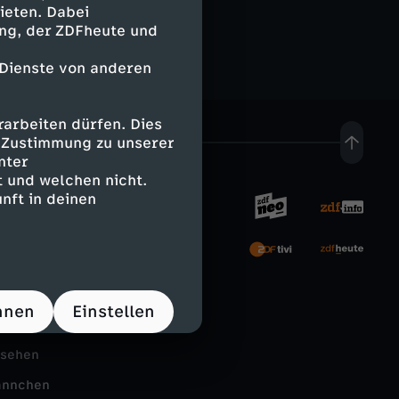
ieten. Dabei
ing, der ZDFheute und
 Dienste von anderen
arbeiten dürfen. Dies
e Zustimmung zu unserer
nter
 und welchen nicht.
nft in deinen
rnehmen
tal
hnen
Einstellen
Schule
nsehen
ännchen