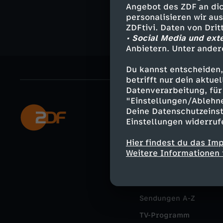
Angebot des ZDF an dic
personalisieren wir au
ZDFtivi. Daten von Dri
• Social Media und ext
Anbietern. Unter ander
Du kannst entscheiden,
betrifft nur dein aktu
Datenverarbeitung, für 
"Einstellungen/Ablehn
Deine Datenschutzeinst
Mehr ZDF
Einstellungen widerruf
ZDF-Apps
Hier findest du das Im
Smart TV
Weitere Informationen 
ZDFtext
Livestreams
Sendungen A-Z
TV-Programm