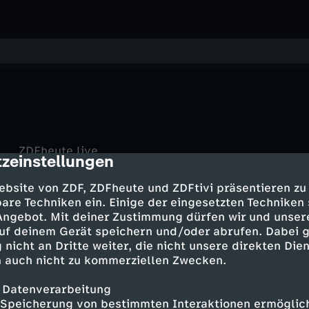
ZDFheute live
zeinstellungen
cription
Wahre Verbrechen – Suche nach Gerechtigkeit
Trump-Selenskyj-Treffen: Was zu
Das Zockerhaus
Es hätte jeden treffen können
erwarten ist
ZDF spezial
Die Challenge beginnt!
ebsite von ZDF, ZDFheute und ZDFtivi präsentieren zu
BR24
Merz bei Trump – Erstes Treffen im
are Techniken ein. Einige der eingesetzten Techniken
phoenix der tag
Treffen von USA und Russland: Was
Weißen Haus
 Angebot. Mit deiner Zustimmung dürfen wir und unser
phoenix vor ort
Nach E5-Treffen: Vor allem
haben sie mit der Ukraine vor?
phoenix tagesgespräch
Mark Rutte zu den Ergebnissen des
uf deinem Gerät speichern und/oder abrufen. Dabei 
Verständigung untereinander
Xi in Nordkorea: "Es treffen sich für
NATO-Treffens
 nicht an Dritte weiter, die nicht unsere direkten Dien
uns zwei Gegner"
 auch nicht zu kommerziellen Zwecken.
 Datenverarbeitung
Mehr Inhalte laden
Speicherung von bestimmten Interaktionen ermöglicht