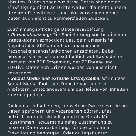
ZDF-Apps
ZDFmitreden
abrufen. Dabei geben wir deine Daten ohne deine
Einwilligung nicht an Dritte weiter, die nicht unsere
Smart TV
Kontakt zum ZDF
direkten Dienstleister sind. Wir verwenden deine
Daten auch nicht zu kommerziellen Zwecken.
ZDFtext
Tickets
Zustimmungspflichtige Datenverarbeitung
Livestreams
Zuschauerservice
• Personalisierung:
Die Speicherung von bestimmten
Sendungen A-Z
Hilfe
Interaktionen ermöglicht uns, dein Erlebnis im
Angebot des ZDF an dich anzupassen und
TV-Programm
Personalisierungsfunktionen anzubieten. Dabei
personalisieren wir ausschließlich auf Basis deiner
Nutzung von ZDF Streaming, der ZDFheute und
ZDFtivi. Daten von Dritten werden von uns nicht
Das ZDF
verwendet.
• Social Media und externe Drittsysteme:
Wir nutzen
ZDF Unternehmen
Social-Media-Tools und Dienste von anderen
Anbietern. Unter anderem um das Teilen von Inhalten
Karriere
zu ermöglichen.
Presseportal
Du kannst entscheiden, für welche Zwecke wir deine
ZDF goes Schule
Daten speichern und verarbeiten dürfen. Dies
betrifft nur dein aktuell genutztes Gerät. Mit
Werbefernsehen
"Zustimmen" erklärst du deine Zustimmung zu
unserer Datenverarbeitung, für die wir deine
Mainzelmännchen
Einwilligung benötigen. Oder du legst unter