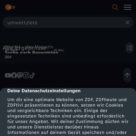
S
u
frontal - das Magazin
Alle Ergebnisse
c
UT
DGS
45 Min.
Suche nach Reservisten,
ZDF
Wald als Klimakiller
h
e
Deine Datenschutzeinstellungen
cmp-dialog-description
Um dir eine optimale Website von ZDF, ZDFheute und
ZDFtivi präsentieren zu können, setzen wir Cookies
und vergleichbare Techniken ein. Einige der
eingesetzten Techniken sind unbedingt erforderlich
für unser Angebot. Mit deiner Zustimmung dürfen wir
Mehr ZDF
Service
und unsere Dienstleister darüber hinaus
Informationen auf deinem Gerät speichern und/oder