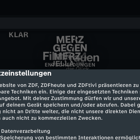
KLAR
F
zeinstellungen
cription
Ein Tag im Juli - Ahrtalflut
M
ZDFroyal: Die Queen und ich
J
phoenix der tag
2021
i
ebsite von ZDF, ZDFheute und ZDFtivi präsentieren zu
Friedensverhandlungen in Pakistan:
e
are Techniken ein. Einige der eingesetzten Techniken
e
Viele Unklarheiten
 Angebot. Mit deiner Zustimmung dürfen wir und unser
l
J
r
D
uf deinem Gerät speichern und/oder abrufen. Dabei 
l
 nicht an Dritte weiter, die nicht unsere direkten Dien
Noch 3
m
a
 auch nicht zu kommerziellen Zwecken.
z
i
l
F
g
 Datenverarbeitung
Mehr Inhalte laden
g
e
Speicherung von bestimmten Interaktionen ermöglicht