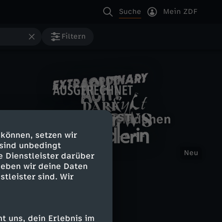
Suche
Mein ZDF
Filtern
E
Das Tal der toten Mädchen
A
A
x
 können, setzen wir
C
D
 sind unbedingt
u
V
Neu
e Dienstleister darüber
t
D
H
a
geben wir deine Daten
s
e
stleister sind. Wir
r
i
T
r
g
r
a
e
k
 uns, dein Erlebnis im