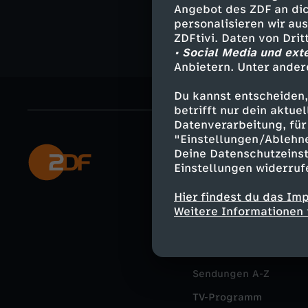
i
y
i
g
Angebot des ZDF an dic
r
personalisieren wir au
v
ZDFtivi. Daten von Dri
u
e
• Social Media und ext
a
i
Anbietern. Unter ander
n
v
k
Du kannst entscheiden,
n
d
i
betrifft nur dein aktu
l
Datenverarbeitung, für 
g
"Einstellungen/Ablehn
N
t
a
Deine Datenschutzeinst
Mehr ZDF
S
Einstellungen widerruf
a
y
ZDF-Apps
s
u
Hier findest du das Im
Smart TV
n
-
Weitere Informationen 
s
ZDFtext
m
n
f
e
Livestreams
m
i
ü
Sendungen A-Z
2
e
TV-Programm