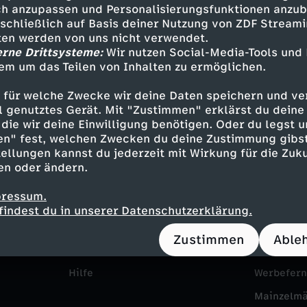
a
h anzupassen und Personalisierungsfunktionen anzub
r
e
e
B
sschließlich auf Basis deiner Nutzung von ZDF Stream
j
tten werden von uns nicht verwendet.
a
n
erne Drittsysteme:
Wir nutzen Social-Media-Tools und
g
ü
a
em um das Teilen von Inhalten zu ermöglichen.
u
a
e
r
 für welche Zwecke wir deine Daten speichern und ver
g
e
u
ell genutztes Gerät. Mit "Zustimmen" erklärst du dein
n
g
die wir deine Einwilligung benötigen. Oder du legst u
t
en" fest, welchen Zwecken du deine Zustimmung gibst
n
f
M
e
ellungen kannst du jederzeit mit Wirkung für die Zuku
Service
Das ZDF
d
en oder ändern.
.
F
ZDFmitreden
ZDF Unte
e
r
a
pressum.
Kontakt zum ZDF
Karriere
D
r
findest du in unserer Datenschutzerklärung.
r
m
Tickets
Pressepor
s
Zustimmen
Able
i
a
z
e
Zuschauerservice
ZDF goes 
G
e
n
Hilfe
Werbefer
-
i
l
Mainzelm