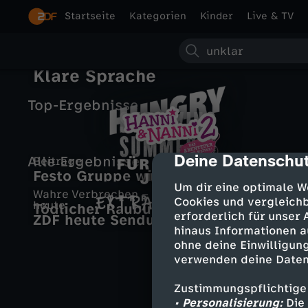
Startseite
Kategorien
Kinder
Live & TV
S
Klare Sprache
u
Top-Ergebnisse
c
h
H
Deine Datenschut
cmp-dialog-des
Alle Ergebnisse
Beiträge
e
Festo Gruppe will 1.300 Stellen
S
u
H
Um dir eine optimale W
abbauen – Auswirkungen im
Wahre Verbrechen – Suche nach Gerechtigkeit
Cookies und vergleichb
Saarland noch unklar
heute
Tödlicher Raubüberfall ohne Spuren
u
erforderlich für unser
ZDF heute Sendung vom 26.07.2026
n
a
L
Neues Video
E
hinaus Informationen a
r
ohne deine Einwilligung
g
n
o
verwenden deine Daten
x
v
r
n
n
Zustimmungspflichtige
t
• Personalisierung:
Die 