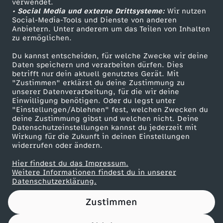
!
verwendet.
• Social Media und externe Drittsysteme:
Wir nutzen
ZDF Unternehmen
d
Social-Media-Tools und Dienste von anderen
Anbietern. Unter anderem um das Teilen von Inhalten
Karriere
zu ermöglichen.
e
Presseportal
Du kannst entscheiden, für welche Zwecke wir deine
ZDF goes Schule
r
Daten speichern und verarbeiten dürfen. Dies
betrifft nur dein aktuell genutztes Gerät. Mit
Werbefernsehen
"Zustimmen" erklärst du deine Zustimmung zu
E
unserer Datenverarbeitung, für die wir deine
Mainzelmännchen
Einwilligung benötigen. Oder du legst unter
"Einstellungen/Ablehnen" fest, welchen Zwecken du
x
deine Zustimmung gibst und welchen nicht. Deine
Datenschutzeinstellungen kannst du jederzeit mit
t
Wirkung für die Zukunft in deinen Einstellungen
widerrufen oder ändern.
r
Hier findest du das Impressum.
Partner
Weitere Informationen findest du in unserer
Datenschutzerklärung.
e
Zustimmen
m