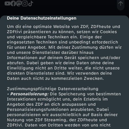
r
e
t
r
Wechseln zu: ZDFheute
e
g
e
e
Deine Datenschutzeinstellungen
cmp-dialog-description
Um dir eine optimale Website von ZDF, ZDFheute und
U
e
M
m
ZDFtivi präsentieren zu können, setzen wir Cookies
und vergleichbare Techniken ein. Einige der
S
d
eingesetzten Techniken sind unbedingt erforderlich
a
für unser Angebot. Mit deiner Zustimmung dürfen wir
Mehr ZDF
Service
und unsere Dienstleister darüber hinaus
A
e
l
Informationen auf deinem Gerät speichern und/oder
ZDF-Apps
ZDFmitreden
abrufen. Dabei geben wir deine Daten ohne deine
Einwilligung nicht an Dritte weiter, die nicht unsere
–
r
Smart TV
Kontakt zum ZDF
…
direkten Dienstleister sind. Wir verwenden deine
Daten auch nicht zu kommerziellen Zwecken.
ZDFtext
Tickets
L
U
U
Zustimmungspflichtige Datenverarbeitung
Livestreams
Zuschauerservice
• Personalisierung:
Die Speicherung von bestimmten
a
S
Sendungen A-Z
Hilfe
S
Interaktionen ermöglicht uns, dein Erlebnis im
Angebot des ZDF an dich anzupassen und
TV-Programm
Personalisierungsfunktionen anzubieten. Dabei
n
A
A
personalisieren wir ausschließlich auf Basis deiner
Nutzung von ZDF Streaming, der ZDFheute und
d
ZDFtivi. Daten von Dritten werden von uns nicht
Das ZDF