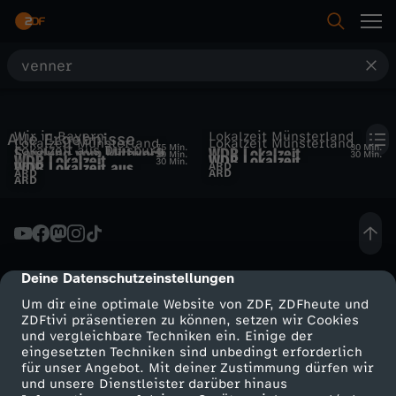
S
u
Wir in Bayern
Lokalzeit Münsterland
Alle Ergebnisse
c
Lokalzeit Münsterland
Lokalzeit Münsterland
75 Min.
30 Min.
Lokalzeit aus Duisburg
Sendung vom Mittwoch,
WDR Lokalzeit
30 Min.
30 Min.
WDR Lokalzeit
WDR Lokalzeit
30 Min.
WDR Lokalzeit aus
ARD
ARD
08.04.2026
Münsterland - 11.07.2025
ARD
ARD
Münsterland - 04.11.2025
Münsterland - 16.04.2025
h
ARD
Duisburg - 02.10.2025
e
Deine Datenschutzeinstellungen
cmp-dialog-description
Um dir eine optimale Website von ZDF, ZDFheute und
ZDFtivi präsentieren zu können, setzen wir Cookies
und vergleichbare Techniken ein. Einige der
eingesetzten Techniken sind unbedingt erforderlich
für unser Angebot. Mit deiner Zustimmung dürfen wir
Mehr ZDF
Service
und unsere Dienstleister darüber hinaus