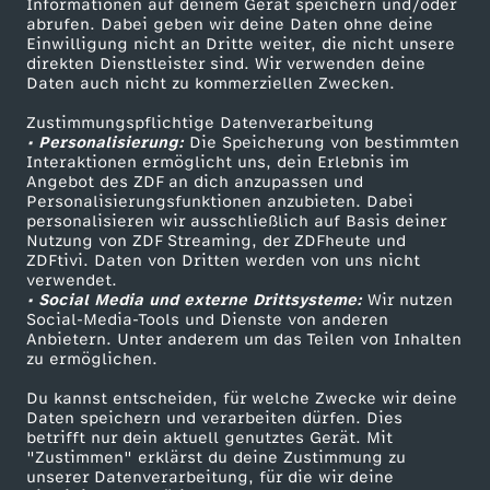
Informationen auf deinem Gerät speichern und/oder
ZDF-Apps
ZDFmitreden
abrufen. Dabei geben wir deine Daten ohne deine
Einwilligung nicht an Dritte weiter, die nicht unsere
Smart TV
Kontakt zum ZDF
direkten Dienstleister sind. Wir verwenden deine
Daten auch nicht zu kommerziellen Zwecken.
ZDFtext
Tickets
Zustimmungspflichtige Datenverarbeitung
Livestreams
Zuschauerservice
• Personalisierung:
Die Speicherung von bestimmten
Sendungen A-Z
Hilfe
Interaktionen ermöglicht uns, dein Erlebnis im
Angebot des ZDF an dich anzupassen und
TV-Programm
Personalisierungsfunktionen anzubieten. Dabei
personalisieren wir ausschließlich auf Basis deiner
Nutzung von ZDF Streaming, der ZDFheute und
ZDFtivi. Daten von Dritten werden von uns nicht
Das ZDF
verwendet.
• Social Media und externe Drittsysteme:
Wir nutzen
ZDF Unternehmen
Social-Media-Tools und Dienste von anderen
Anbietern. Unter anderem um das Teilen von Inhalten
Karriere
zu ermöglichen.
Presseportal
Du kannst entscheiden, für welche Zwecke wir deine
ZDF goes Schule
Daten speichern und verarbeiten dürfen. Dies
betrifft nur dein aktuell genutztes Gerät. Mit
Werbefernsehen
"Zustimmen" erklärst du deine Zustimmung zu
unserer Datenverarbeitung, für die wir deine
Mainzelmännchen