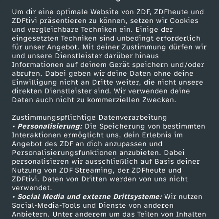
Um dir eine optimale Website von ZDF, ZDFheute und
ZDFtivi präsentieren zu können, setzen wir Cookies
und vergleichbare Techniken ein. Einige der
eingesetzten Techniken sind unbedingt erforderlich
für unser Angebot. Mit deiner Zustimmung dürfen wir
Mehr ZDF
Service
und unsere Dienstleister darüber hinaus
Informationen auf deinem Gerät speichern und/oder
ZDF-Apps
ZDFmitreden
abrufen. Dabei geben wir deine Daten ohne deine
Einwilligung nicht an Dritte weiter, die nicht unsere
Smart TV
Kontakt zum ZDF
direkten Dienstleister sind. Wir verwenden deine
Daten auch nicht zu kommerziellen Zwecken.
ZDFtext
Tickets
Zustimmungspflichtige Datenverarbeitung
Livestreams
Zuschauerservice
• Personalisierung:
Die Speicherung von bestimmten
Sendungen A-Z
Hilfe
Interaktionen ermöglicht uns, dein Erlebnis im
Angebot des ZDF an dich anzupassen und
TV-Programm
Personalisierungsfunktionen anzubieten. Dabei
personalisieren wir ausschließlich auf Basis deiner
Nutzung von ZDF Streaming, der ZDFheute und
ZDFtivi. Daten von Dritten werden von uns nicht
Das ZDF
verwendet.
• Social Media und externe Drittsysteme:
Wir nutzen
ZDF Unternehmen
Social-Media-Tools und Dienste von anderen
Anbietern. Unter anderem um das Teilen von Inhalten
Karriere