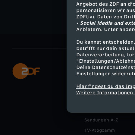
e
Angebot des ZDF an dic
personalisieren wir au
r
ZDFtivi. Daten von Dri
• Social Media und ext
.
Anbietern. Unter ander
V
Du kannst entscheiden,
betrifft nur dein aktu
Datenverarbeitung, für 
i
"Einstellungen/Ablehn
Deine Datenschutzeinst
Mehr ZDF
e
Einstellungen widerruf
ZDF-Apps
l
Hier findest du das Im
Smart TV
Weitere Informationen 
e
ZDFtext
Livestreams
T
Sendungen A-Z
ä
TV-Programm