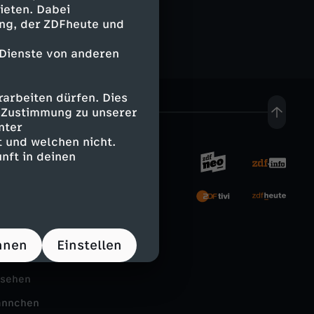
ieten. Dabei
ing, der ZDFheute und
 Dienste von anderen
arbeiten dürfen. Dies
e Zustimmung zu unserer
nter
 und welchen nicht.
nft in deinen
rnehmen
tal
hnen
Einstellen
Schule
nsehen
ännchen