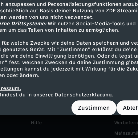
i
h anzupassen und Personalisierungsfunktionen anzub
sschließlich auf Basis deiner Nutzung von ZDF Stream
h
tten werden von uns nicht verwendet.
erne Drittsysteme:
Wir nutzen Social-Media-Tools und
n
em um das Teilen von Inhalten zu ermöglichen.
 für welche Zwecke wir deine Daten speichern und ver
a
ell genutztes Gerät. Mit "Zustimmen" erklärst du dein
die wir deine Einwilligung benötigen. Oder du legst u
c
en" fest, welchen Zwecken du deine Zustimmung gibst
ellungen kannst du jederzeit mit Wirkung für die Zuku
Service
Das ZDF
h
en oder ändern.
ZDFmitreden
ZDF Unte
t
pressum.
Kontakt zum ZDF
Karriere
findest du in unserer Datenschutzerklärung.
s
Tickets
Pressepor
Zustimmen
Able
Zuschauerservice
ZDF goes 
m
Hilfe
Werbefer
ä
Mainzelm