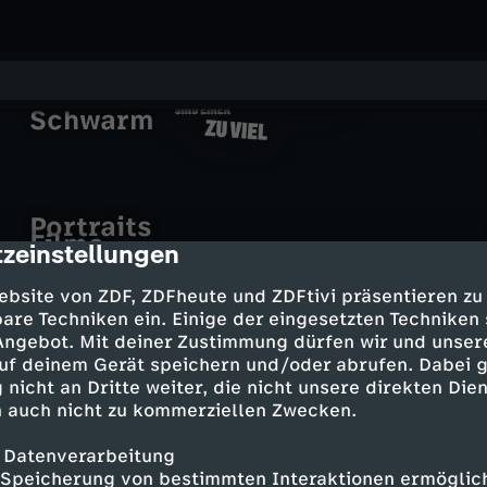
Logik der Vielen - Das Prinzip
Schwarm
Z
Portraits
w
Filme
zeinstellungen
cription
Reportagen
e
ebsite von ZDF, ZDFheute und ZDFtivi präsentieren zu
Wahre Verbrechen – Suche nach Gerechtigkeit
are Techniken ein. Einige der eingesetzten Techniken
einfach Mensch - Einzeldokus
Kurzfassungen
i
Ein Fall mit vielen Wendungen
 Angebot. Mit deiner Zustimmung dürfen wir und unser
einfach Mensch - Einzeldokus
Janina Nagel: Von Vielen
Wai Long Van: Von Vielen
uf deinem Gerät speichern und/oder abrufen. Dabei 
unterschätzt (2/3)
W
unterschätzt (1/3)
 nicht an Dritte weiter, die nicht unsere direkten Dien
 auch nicht zu kommerziellen Zwecken.
e
 Datenverarbeitung
Mehr Inhalte laden
Speicherung von bestimmten Interaktionen ermöglicht