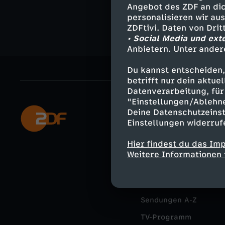
T
Angebot des ZDF an dic
personalisieren wir au
ZDFtivi. Daten von Dri
a
• Social Media und ext
Anbietern. Unter ander
g
Du kannst entscheiden,
e
betrifft nur dein aktu
Datenverarbeitung, für 
"Einstellungen/Ablehn
o
Deine Datenschutzeinst
Mehr ZDF
Einstellungen widerruf
h
ZDF-Apps
Hier findest du das Im
Smart TV
n
Weitere Informationen 
ZDFtext
e
Livestreams
M
Sendungen A-Z
TV-Programm