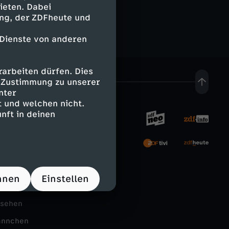
ieten. Dabei
n
a
n
ing, der ZDFheute und
d
 Dienste von anderen
g
e
e
e
m
arbeiten dürfen. Dies
r
e Zustimmung zu unserer
a
T
nter
 und welchen nicht.
a
l
a
nft in deinen
u
rnehmen
l
g
s
e
i
tal
hnen
Einstellen
d
Schule
i
m
e
nsehen
n
S
ännchen