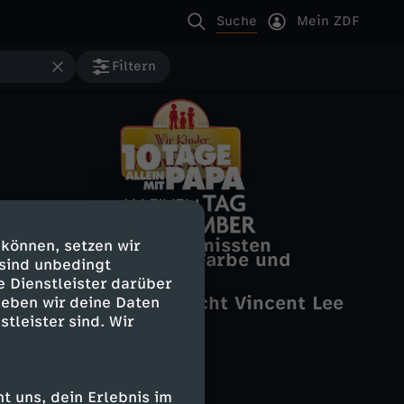
Suche
Mein ZDF
Filtern
W
Z
FIREFIGHTERS
Kunst für die Ewigkeit
Große Sorge um vermissten
i
 können, setzen wir
Vincent van Gogh – Farbe und
e
A
Nachbarn
 sind unbedingt
Bettys Diagnose
Gefühl
e Dienstleister darüber
Bongo Boulevard
Letzte Reise
r
Marti Fischer verarscht Vincent Lee
h
n
geben wir deine Daten
(oder so) #BongoBoulevard
stleister sind. Wir
K
n
e
i
T
i
 uns, dein Erlebnis im