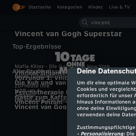
Startseite
Kategorien
Kinder
Live & TV
S
Vincent van Gogh Superstar
u
Top-Ergebnisse
c
h
Mafia Killer - Die Gangs von New York
Deine Datenschut
cmp-dialog-des
Alle Ergebnisse
Comedy Clash
Vincent Gigante
Bares für Rares - die tägliche Show
e
Vorrunde 1: Vincent Tophoven
Die Kuh und van Gogh
Z
Um dir eine optimale W
ZDFheute live
Cookies und vergleichb
MDR um 4
Psychotherapie bald Luxus?
Jazzline
erforderlich für unser
Gäste zum Kaffee: Schlagersänger
e
Die Hauda & die Kunst
Vincent Peirani – Living Being ·
hinaus Informationen a
Vincent Gross und Christin Stark
Vincent van Gogh: Das berühmteste
Leverkusener Jazztage 2025
ohne deine Einwilligung
h
Ohr der Kunstgeschichte
verwenden deine Daten
n
Zustimmungspflichtige
• Personalisierung:
Die 