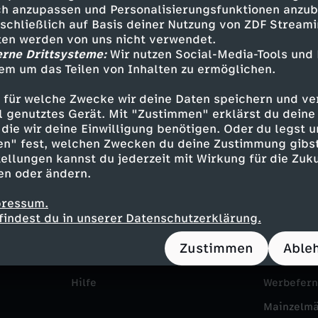
n
h anzupassen und Personalisierungsfunktionen anzub
l
f
sschließlich auf Basis deiner Nutzung von ZDF Stream
d
tten werden von uns nicht verwendet.
i
a
erne Drittsysteme:
Wir nutzen Social-Media-Tools und
e
em um das Teilen von Inhalten zu ermöglichen.
c
u
 für welche Zwecke wir deine Daten speichern und ver
r
h
ell genutztes Gerät. Mit "Zustimmen" erklärst du dein
die wir deine Einwilligung benötigen. Oder du legst u
S
en" fest, welchen Zwecken du deine Zustimmung gibst
g
ellungen kannst du jederzeit mit Wirkung für die Zuku
Service
Das ZDF
p
en oder ändern.
e
ZDFmitreden
ZDF Unte
u
pressum.
Kontakt zum ZDF
Karriere
s
findest du in unserer Datenschutzerklärung.
Tickets
Pressepor
r
Zustimmen
Able
c
Zuschauerservice
ZDF goes 
h
Hilfe
Werbefer
Mainzelm