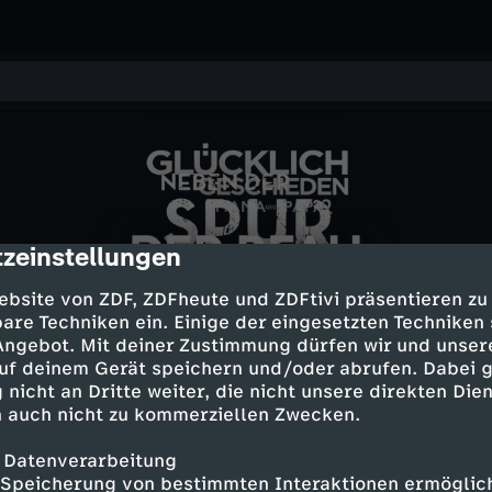
G
zeinstellungen
cription
rbb Fernsehen
Die Jungs-WG: Team Teneriffa
Chat with a DJ: Vincent Neumann
N
Die WG: Porto trifft Teneriffa
l
D
ebsite von ZDF, ZDFheute und ZDFtivi präsentieren zu
are Techniken ein. Einige der eingesetzten Techniken
e
 Angebot. Mit deiner Zustimmung dürfen wir und unser
This Is Us - Das ist Leben
ü
e
ICH bin ICH
Bethany Clarke
uf deinem Gerät speichern und/oder abrufen. Dabei 
Vincent und die Fische
b
 nicht an Dritte weiter, die nicht unsere direkten Dien
c
r
 auch nicht zu kommerziellen Zwecken.
e
k
P
 Datenverarbeitung
Mehr Inhalte laden
Speicherung von bestimmten Interaktionen ermöglicht