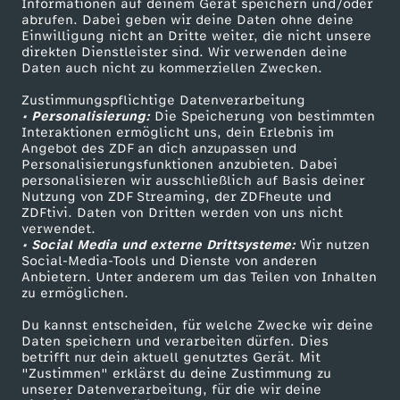
Informationen auf deinem Gerät speichern und/oder
ZDF-Apps
ZDFmitreden
abrufen. Dabei geben wir deine Daten ohne deine
Einwilligung nicht an Dritte weiter, die nicht unsere
Smart TV
Kontakt zum ZDF
direkten Dienstleister sind. Wir verwenden deine
Daten auch nicht zu kommerziellen Zwecken.
ZDFtext
Tickets
Zustimmungspflichtige Datenverarbeitung
Livestreams
Zuschauerservice
• Personalisierung:
Die Speicherung von bestimmten
Sendungen A-Z
Hilfe
Interaktionen ermöglicht uns, dein Erlebnis im
Angebot des ZDF an dich anzupassen und
TV-Programm
Personalisierungsfunktionen anzubieten. Dabei
personalisieren wir ausschließlich auf Basis deiner
Nutzung von ZDF Streaming, der ZDFheute und
ZDFtivi. Daten von Dritten werden von uns nicht
Das ZDF
verwendet.
• Social Media und externe Drittsysteme:
Wir nutzen
ZDF Unternehmen
Social-Media-Tools und Dienste von anderen
Anbietern. Unter anderem um das Teilen von Inhalten
Karriere
zu ermöglichen.
Presseportal
Du kannst entscheiden, für welche Zwecke wir deine
ZDF goes Schule
Daten speichern und verarbeiten dürfen. Dies
betrifft nur dein aktuell genutztes Gerät. Mit
Werbefernsehen
"Zustimmen" erklärst du deine Zustimmung zu
unserer Datenverarbeitung, für die wir deine
Mainzelmännchen