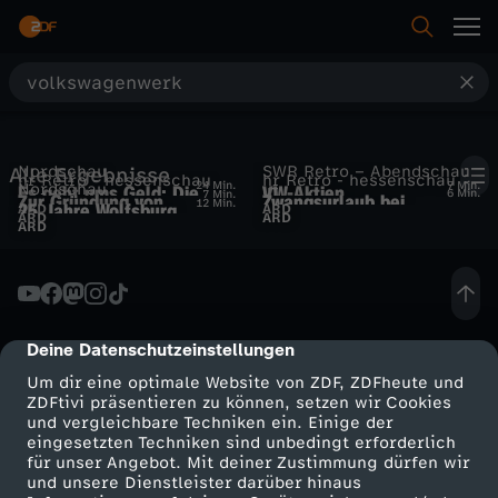
S
u
Nordschau
SWR Retro – Abendschau
Alle Ergebnisse
c
hr Retro - hessenschau
hr Retro - hessenschau
24 Min.
7 Min.
Nordschau
Es geht ums Geld: Die
VW-Aktien
UT
6 Min.
7 Min.
Zur Gründung von
Zwangsurlaub bei
12 Min.
25 Jahre Wolfsburg
ARD
ARD
Industrie geht an die
ARD
ARD
Baunatal
Volkswagen in Baunatal
h
ARD
Küste
e
Deine Datenschutzeinstellungen
cmp-dialog-description
Um dir eine optimale Website von ZDF, ZDFheute und
ZDFtivi präsentieren zu können, setzen wir Cookies
und vergleichbare Techniken ein. Einige der
eingesetzten Techniken sind unbedingt erforderlich
für unser Angebot. Mit deiner Zustimmung dürfen wir
Mehr ZDF
Service
und unsere Dienstleister darüber hinaus