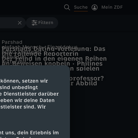
Suche
Mein ZDF
Filtern
Parshad
einfach Mensch - Einzeldokus
Parshads Dating-Vorlesung: Das
SOKO Stuttgart
Die rollende Reporterin
perfekte Instagram-Profil
alpha Uni
Der Feind in den eigenen Reihen
Kulturzeit
An Beweisen knobeln · Philines
SWR Retro – Abendschau
Ukrainische Veteranen spielen
Alltag im Mathe-Studium
Lohnt sich das?
Überfüllte Hörsäle
Theater
Kultur im Norden
Was verdient ein Uniprofessor?
 können, setzen wir
Die Fotografie und ihr Abbild
 sind unbedingt
e Dienstleister darüber
geben wir deine Daten
stleister sind. Wir
 uns, dein Erlebnis im