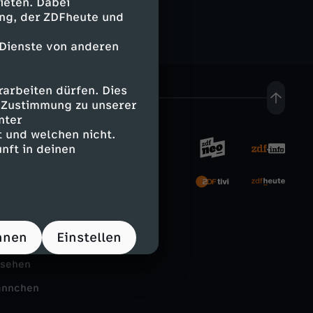
ieten. Dabei
ing, der ZDFheute und
 Dienste von anderen
arbeiten dürfen. Dies
e Zustimmung zu unserer
nter
 und welchen nicht.
nft in deinen
rnehmen
tal
hnen
Einstellen
Schule
nsehen
ännchen