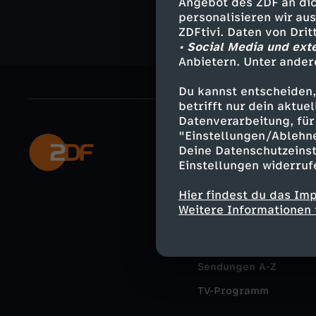
Angebot des ZDF an dic
personalisieren wir au
ZDFtivi. Daten von Dri
• Social Media und ext
Anbietern. Unter ander
Du kannst entscheiden,
betrifft nur dein aktu
Datenverarbeitung, für 
"Einstellungen/Ablehn
Mehr ZDF
Deine Datenschutzeinst
Einstellungen widerruf
ZDF-Apps
Hier findest du das Im
Smart TV
Weitere Informationen 
ZDFtext
Livestreams
Sendungen A-Z
TV-Programm