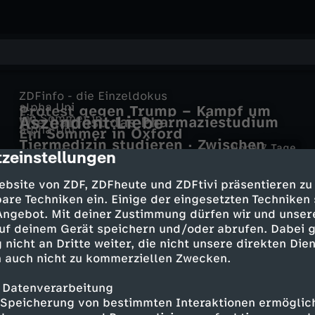
ZDFinfo - die Einzeldokus
alpha Uni
Protest gegen Trump – Kampf um
Ein Sommer in …
Aszendent Liebe
Wie hart ist das Pharmaziestudium
die Demokratie
alpha Uni
Ein Sommer in Oxford
wirklich?
Tiermedizin studieren · Zwischen
Noch 7
alpha Uni
zeinstellungen
cription
Traum und Zweifel
reporter
Molekulare Medizin studieren ·
Hand Drauf
Zwangsvorlesung bei AfD-Gründer
Franziska spürt Erbkrankheiten auf
ebsite von ZDF, ZDFheute und ZDFtivi präsentieren zu
DGS - Zwangsvorlesung bei AfD-
Lucke an Uni Hamburg - feat.
are Techniken ein. Einige der eingesetzten Techniken
Gründer Lucke an Uni Hamburg -
MrWissen2go
 Angebot. Mit deiner Zustimmung dürfen wir und unser
reporter
uf deinem Gerät speichern und/oder abrufen. Dabei 
Mehr Inhalte laden
 nicht an Dritte weiter, die nicht unsere direkten Dien
 auch nicht zu kommerziellen Zwecken.
 Datenverarbeitung
Speicherung von bestimmten Interaktionen ermöglicht