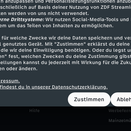
h anzupassen und Personalisierungsfunktionen anzub
sschließlich auf Basis deiner Nutzung von ZDF Stream
tten werden von uns nicht verwendet.
erne Drittsysteme:
Wir nutzen Social-Media-Tools und
em um das Teilen von Inhalten zu ermöglichen.
 für welche Zwecke wir deine Daten speichern und ver
ell genutztes Gerät. Mit "Zustimmen" erklärst du dein
die wir deine Einwilligung benötigen. Oder du legst u
en" fest, welchen Zwecken du deine Zustimmung gibst
Service
Das ZDF
ellungen kannst du jederzeit mit Wirkung für die Zuku
en oder ändern.
ZDFmitreden
ZDF Unte
pressum.
Kontakt zum ZDF
Karriere
findest du in unserer Datenschutzerklärung.
Tickets
Pressepor
Zustimmen
Able
Zuschauerservice
ZDF goes 
Hilfe
Werbefer
Mainzelm